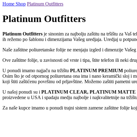
Home
Shop
Platinum Outfitters
Platinum Outfitters
Platinum Outfitters
je sinonim za najbolju zaštitu na tršištu za Vaš te
ih režemo po šablonu i dimenzijama Vašeg uredjaja. Uredjaj u potpunos
Naše zaštitne poliuretanske folije ne menjaju izgled i dimenzije Vašeg 
Ove zaštitne folije, u zavisnosti od vrste i tipa, štite telefon ili neki 
U ponudi imamo najjaču na tržištu
PLATINUM PREMIUM
poliure
Osim što je od otpornog poliuretana ona ima i nano keramički sloj i m
koji štiti zaštićenu površinu od prljavštine. Možemo zaštiti pametni ure
U našoj ponudi su i
PLATINUM CLEAR, PLATINUM MATTE 
proizvedene u USA i spadaju medju najbolje i najkvalitetnije na tržišt
Za naše kupce imamo u ponudi trajni sistem zamene zaštitne folije koji