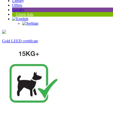
Library
Offers
Loyalty
Green Ada
Gold LEED certificate