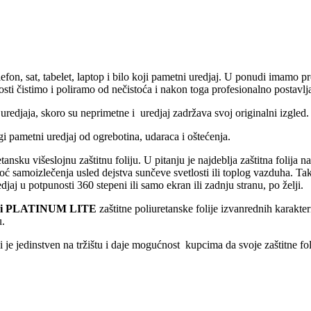
lefon, sat, tabelet, laptop i bilo koji pametni uredjaj. U ponudi imamo pr
ti čistimo i poliramo od nečistoća i nakon toga profesionalno postavlja
uredjaja, skoro su neprimetne i uredjaj zadržava svoj originalni izgled.
drugi pametni uredjaj od ogrebotina, udaraca i oštećenja.
tansku višeslojnu zaštitnu foliju. U pitanju je najdeblja zaštitna folija 
oć samoizlečenja usled dejstva sunčeve svetlosti ili toplog vazduha. Ta
djaj u potpunosti 360 stepeni ili samo ekran ili zadnju stranu, po želji.
i PLATINUM LITE
zaštitne poliuretanske folije izvanrednih karakteri
u.
 je jedinstven na tržištu i daje mogućnost kupcima da svoje zaštitne fo