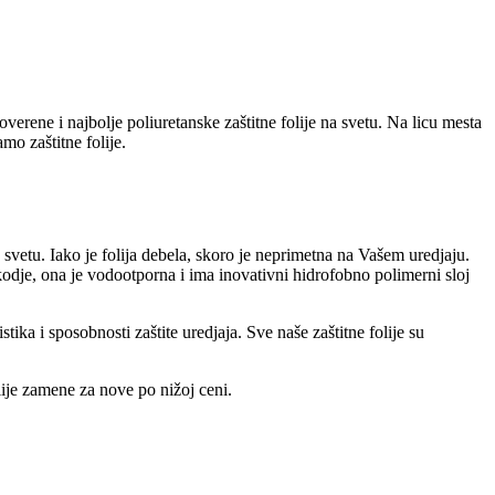
overene i najbolje poliuretanske zaštitne folije na svetu. Na licu mesta
mo zaštitne folije.
na svetu. Iako je folija debela, skoro je neprimetna na Vašem uredjaju.
kodje, ona je vodootporna i ima inovativni hidrofobno polimerni sloj
stika i sposobnosti zaštite uredjaja. Sve naše zaštitne folije su
lije zamene za nove po nižoj ceni.