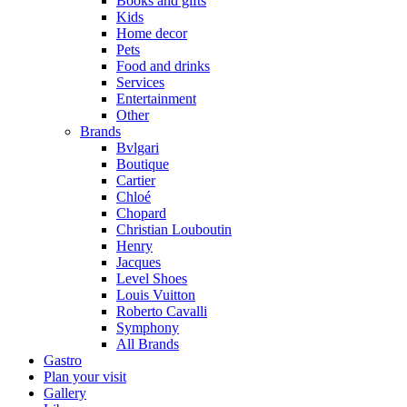
Books and gifts
Kids
Home decor
Pets
Food and drinks
Services
Entertainment
Other
Brands
Bvlgari
Boutique
Cartier
Chloé
Chopard
Christian Louboutin
Henry
Jacques
Level Shoes
Louis Vuitton
Roberto Cavalli
Symphony
All Brands
Gastro
Plan your visit
Gallery