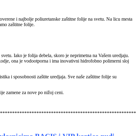
overene i najbolje poliuretanske zaštitne folije na svetu. Na licu mesta
mo zaštitne folije.
na svetu. Iako je folija debela, skoro je neprimetna na Vašem uredjaju.
kodje, ona je vodootporna i ima inovativni hidrofobno polimerni sloj
stika i sposobnosti zaštite uredjaja. Sve naše zaštitne folije su
lije zamene za nove po nižoj ceni.
********************************************************