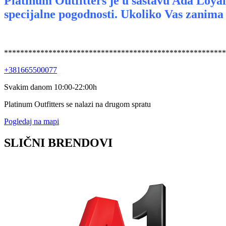
Platinum Outfitters je u sastavu Ada Loya
specijalne pogodnosti. Ukoliko Vas zanima 
*******************************************************
+381665500077
Svakim danom 10:00-22:00h
Platinum Outfitters se nalazi na drugom spratu
Pogledaj na mapi
SLIČNI BRENDOVI