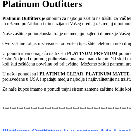
Platinum Outfitters
Platinum Outfitters
je sinonim za najbolju zaštitu na tršištu za Vaš te
ih režemo po šablonu i dimenzijama Vašeg uredjaja. Uredjaj u potpunos
Naše zaštitne poliuretanske folije ne menjaju izgled i dimenzije Vašeg 
Ove zaštitne folije, u zavisnosti od vrste i tipa, štite telefon ili neki 
U ponudi imamo najjaču na tržištu
PLATINUM PREMIUM
poliure
Osim što je od otpornog poliuretana ona ima i nano keramički sloj i m
koji štiti zaštićenu površinu od prljavštine. Možemo zaštiti pametni ure
U našoj ponudi su i
PLATINUM CLEAR, PLATINUM MATTE 
proizvedene u USA i spadaju medju najbolje i najkvalitetnije na tržišt
Za naše kupce imamo u ponudi trajni sistem zamene zaštitne folije koji
*******************************************************