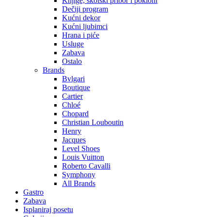
Knjige, školski pribor i pokloni
Dečiji program
Kućni dekor
Kućni ljubimci
Hrana i piće
Usluge
Zabava
Ostalo
Brands
Bvlgari
Boutique
Cartier
Chloé
Chopard
Christian Louboutin
Henry
Jacques
Level Shoes
Louis Vuitton
Roberto Cavalli
Symphony
All Brands
Gastro
Zabava
Isplaniraj posetu