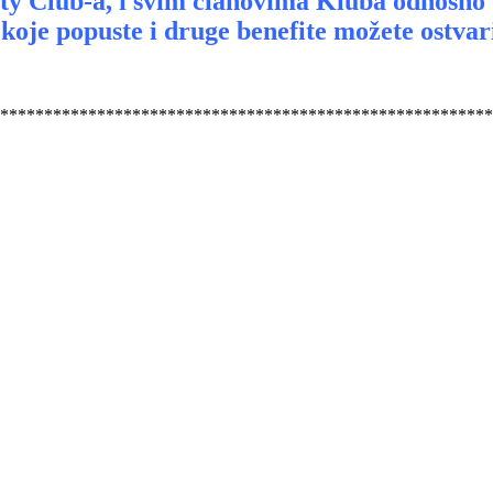
lty Club-a, i svim članovima Kluba odnosno
koje popuste i druge benefite možete ostva
********************************************************