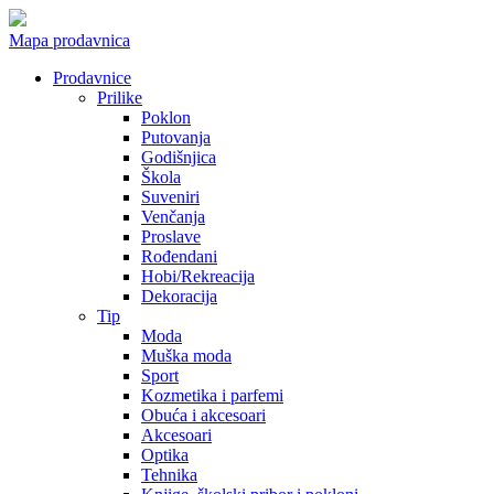
Mapa prodavnica
Prodavnice
Prilike
Poklon
Putovanja
Godišnjica
Škola
Suveniri
Venčanja
Proslave
Rođendani
Hobi/Rekreacija
Dekoracija
Tip
Moda
Muška moda
Sport
Kozmetika i parfemi
Obuća i akcesoari
Akcesoari
Optika
Tehnika