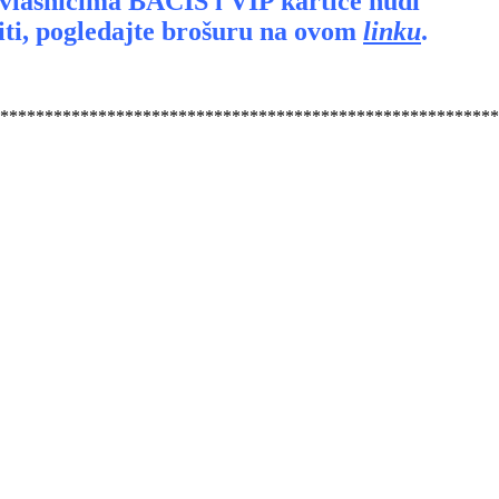
 vlasnicima BACIS i VIP kartice nudi
riti, pogledajte brošuru na ovom
linku
.
********************************************************