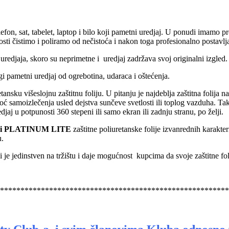
lefon, sat, tabelet, laptop i bilo koji pametni uredjaj. U ponudi imamo pr
ti čistimo i poliramo od nečistoća i nakon toga profesionalno postavlja
uredjaja, skoro su neprimetne i uredjaj zadržava svoj originalni izgled.
drugi pametni uredjaj od ogrebotina, udaraca i oštećenja.
tansku višeslojnu zaštitnu foliju. U pitanju je najdeblja zaštitna folija 
oć samoizlečenja usled dejstva sunčeve svetlosti ili toplog vazduha. Ta
djaj u potpunosti 360 stepeni ili samo ekran ili zadnju stranu, po želji.
i PLATINUM LITE
zaštitne poliuretanske folije izvanrednih karakteri
u.
 je jedinstven na tržištu i daje mogućnost kupcima da svoje zaštitne fo
********************************************************