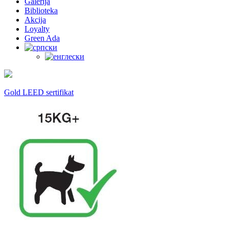
Galerija
Biblioteka
Akcija
Loyalty
Green Ada
Gold LEED sertifikat