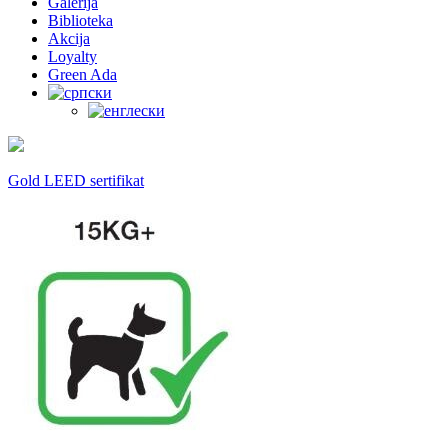
Galerija
Biblioteka
Akcija
Loyalty
Green Ada
Gold LEED sertifikat