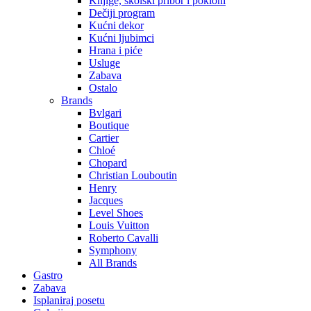
Knjige, školski pribor i pokloni
Dečiji program
Kućni dekor
Kućni ljubimci
Hrana i piće
Usluge
Zabava
Ostalo
Brands
Bvlgari
Boutique
Cartier
Chloé
Chopard
Christian Louboutin
Henry
Jacques
Level Shoes
Louis Vuitton
Roberto Cavalli
Symphony
All Brands
Gastro
Zabava
Isplaniraj posetu