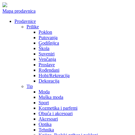
Mapa prodavnica
Prodavnice
Prilike
Poklon
Putovanja
Godišnjica
Škola
Suveniri
Venčanja
Proslave
Rođendani
Hobi/Rekreacija
Dekoracija
Tip
Moda
Muška moda
Sport
Kozmetika i parfemi
Obuća i akcesoari
Akcesoari
Optika
Tehnika