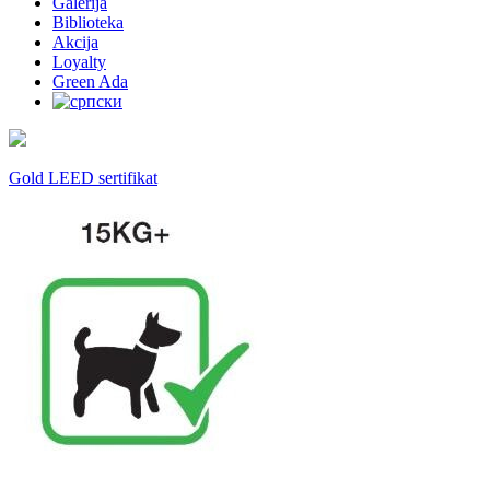
Galerija
Biblioteka
Akcija
Loyalty
Green Ada
Gold LEED sertifikat