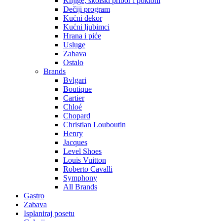
Knjige, školski pribor i pokloni
Dečiji program
Kućni dekor
Kućni ljubimci
Hrana i piće
Usluge
Zabava
Ostalo
Brands
Bvlgari
Boutique
Cartier
Chloé
Chopard
Christian Louboutin
Henry
Jacques
Level Shoes
Louis Vuitton
Roberto Cavalli
Symphony
All Brands
Gastro
Zabava
Isplaniraj posetu