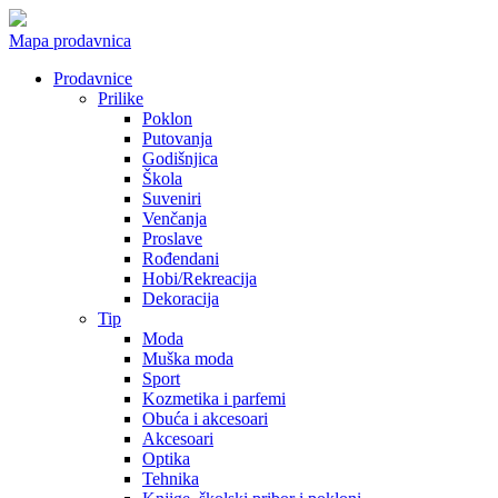
Mapa prodavnica
Prodavnice
Prilike
Poklon
Putovanja
Godišnjica
Škola
Suveniri
Venčanja
Proslave
Rođendani
Hobi/Rekreacija
Dekoracija
Tip
Moda
Muška moda
Sport
Kozmetika i parfemi
Obuća i akcesoari
Akcesoari
Optika
Tehnika