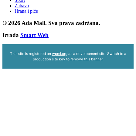
Sport
Zabava
Hrana i piće
© 2026
Ada Mall. Sva prava zadržana.
Izrada
Smart Web
This site is registered on
wpml.org
as a development site. Switch to a
production site key to
remove this banner
.