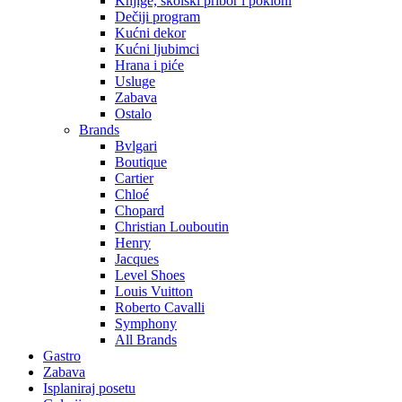
Knjige, školski pribor i pokloni
Dečiji program
Kućni dekor
Kućni ljubimci
Hrana i piće
Usluge
Zabava
Ostalo
Brands
Bvlgari
Boutique
Cartier
Chloé
Chopard
Christian Louboutin
Henry
Jacques
Level Shoes
Louis Vuitton
Roberto Cavalli
Symphony
All Brands
Gastro
Zabava
Isplaniraj posetu