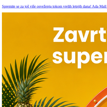
Spremite se za još više osveženja tokom vrelih letnjih dana! Ada Mall