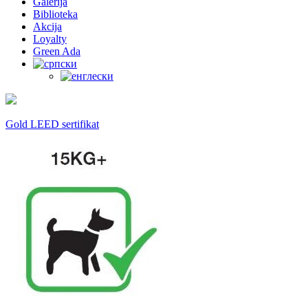
Galerija
Biblioteka
Akcija
Loyalty
Green Ada
Gold LEED sertifikat