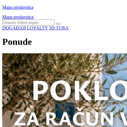
Mapa prodavnica
Mapa prodavnica
DOGAĐAJI
LOYALTY
3D TURA
Ponude