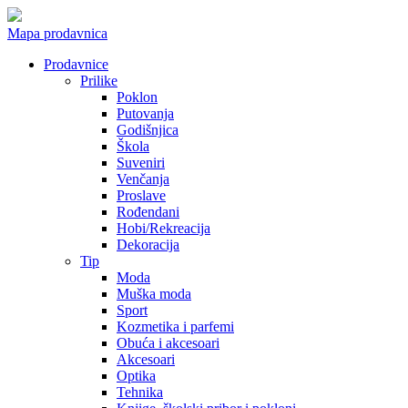
Mapa prodavnica
Prodavnice
Prilike
Poklon
Putovanja
Godišnjica
Škola
Suveniri
Venčanja
Proslave
Rođendani
Hobi/Rekreacija
Dekoracija
Tip
Moda
Muška moda
Sport
Kozmetika i parfemi
Obuća i akcesoari
Akcesoari
Optika
Tehnika