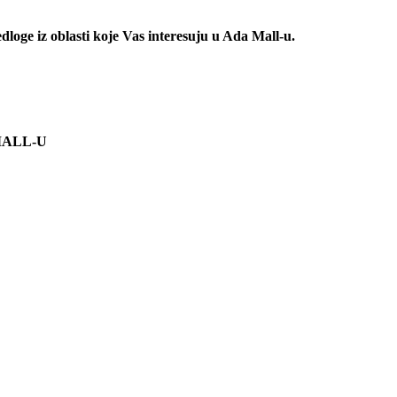
redloge iz oblasti koje Vas interesuju u Ada Mall-u.
A MALL-U