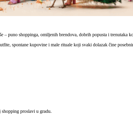
e – puno shoppinga, omiljenih brendova, dobrih popusta i trenutaka ko
tfite, spontane kupovine i male rituale koji svaki dolazak čine posebni
j shopping proslavi u gradu.