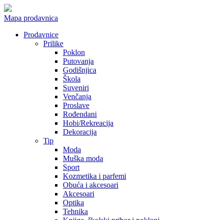
Mapa prodavnica
Prodavnice
Prilike
Poklon
Putovanja
Godišnjica
Škola
Suveniri
Venčanja
Proslave
Rođendani
Hobi/Rekreacija
Dekoracija
Tip
Moda
Muška moda
Sport
Kozmetika i parfemi
Obuća i akcesoari
Akcesoari
Optika
Tehnika