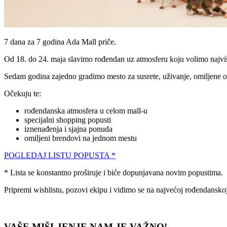
7 dana za 7 godina Ada Mall priče.
Od 18. do 24. maja slavimo rođendan uz atmosferu koju volimo najviš
Sedam godina zajedno gradimo mesto za susrete, uživanje, omiljene ou
Očekuju te:
rođendanska atmosfera u celom mall-u
specijalni shopping popusti
iznenađenja i sjajna ponuda
omiljeni brendovi na jednom mestu
POGLEDAJ LISTU POPUSTA *
* Lista se konstantno proširuje i biće dopunjavana novim popustima.
Pripremi wishlistu, pozovi ekipu i vidimo se na najvećoj rođendansko
VAŠE MIŠLJENJE NAM JE VAŽNO!