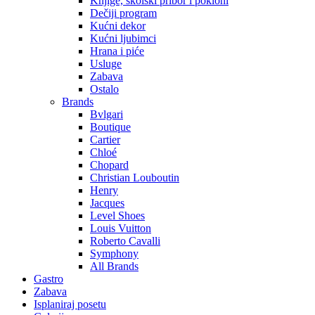
Knjige, školski pribor i pokloni
Dečiji program
Kućni dekor
Kućni ljubimci
Hrana i piće
Usluge
Zabava
Ostalo
Brands
Bvlgari
Boutique
Cartier
Chloé
Chopard
Christian Louboutin
Henry
Jacques
Level Shoes
Louis Vuitton
Roberto Cavalli
Symphony
All Brands
Gastro
Zabava
Isplaniraj posetu