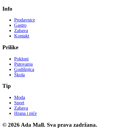
Info
Prodavnice
Gastro
Zabava
Kontakt
Prilike
Pokloni
Putovanja
Godišnjica
Škola
Tip
Moda
Sport
Zabava
Hrana i piće
© 2026
Ada Mall. Sva prava zadržana.