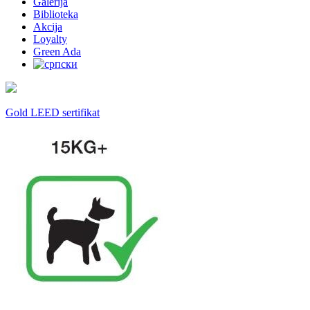
Galerija
Biblioteka
Akcija
Loyalty
Green Ada
Gold LEED sertifikat