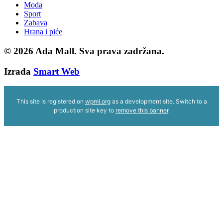
Moda
Sport
Zabava
Hrana i piće
© 2026
Ada Mall. Sva prava zadržana.
Izrada
Smart Web
This site is registered on
wpml.org
as a development site. Switch to a
production site key to
remove this banner
.