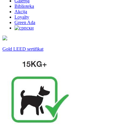
Galerija
Biblioteka
Akcija
Loyalty
Green Ada
Gold LEED sertifikat