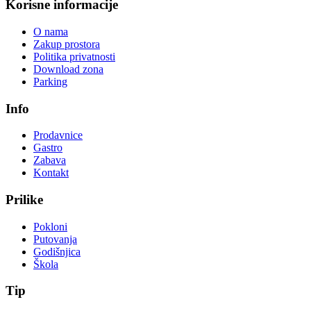
Korisne informacije
O nama
Zakup prostora
Politika privatnosti
Download zona
Parking
Info
Prodavnice
Gastro
Zabava
Kontakt
Prilike
Pokloni
Putovanja
Godišnjica
Škola
Tip