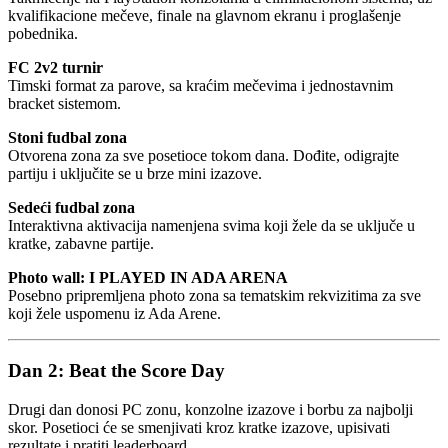
kvalifikacione mečeve, finale na glavnom ekranu i proglašenje
pobednika.
FC 2v2 turnir
Timski format za parove, sa kraćim mečevima i jednostavnim
bracket sistemom.
Stoni fudbal zona
Otvorena zona za sve posetioce tokom dana. Dođite, odigrajte
partiju i uključite se u brze mini izazove.
Sedeći fudbal zona
Interaktivna aktivacija namenjena svima koji žele da se uključe u
kratke, zabavne partije.
Photo wall: I PLAYED IN ADA ARENA
Posebno pripremljena photo zona sa tematskim rekvizitima za sve
koji žele uspomenu iz Ada Arene.
Dan 2: Beat the Score Day
Drugi dan donosi PC zonu, konzolne izazove i borbu za najbolji
skor. Posetioci će se smenjivati kroz kratke izazove, upisivati
rezultate i pratiti leaderboard.