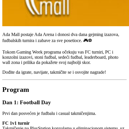
Ada Mall postaje Ada Arena i donosi dva dana gejming izazova,
fudbalskih turnira i zabave za sve posetioce. 🎮⚽
Tokom Gaming Week programa očekuju vas FC turniri, PC i
konzolni izazovi, stoni fudbal, sedeći fudbal, leaderboard, photo
wall zona i prilika da pokažete svoj najbolji skor.
Dođite da igrate, navijate, takmičite se i osvojite nagrade!
Program
Dan 1: Football Day
Prvi dan posvećen je fudbalu i casual takmičenjima.
FC 1v1 turnir
Takmičenje na PlayStation konzolama u eliminacionom sistemu, uz