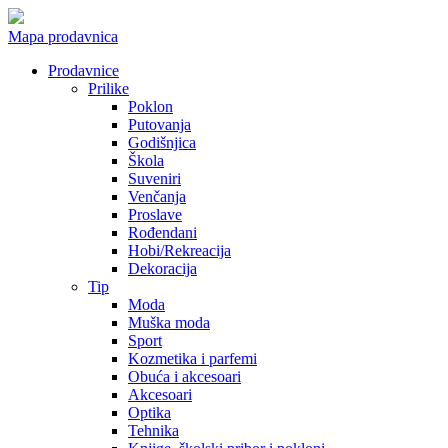
Mapa prodavnica
Prodavnice
Prilike
Poklon
Putovanja
Godišnjica
Škola
Suveniri
Venčanja
Proslave
Rođendani
Hobi/Rekreacija
Dekoracija
Tip
Moda
Muška moda
Sport
Kozmetika i parfemi
Obuća i akcesoari
Akcesoari
Optika
Tehnika