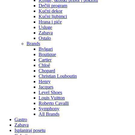
Knjige, školski pribor i pokloni
Dečiji program
Kućni dekor
Kućni ljubimci
Hrana i piće
Usluge
Zabava
Ostalo
Brands
Bvlgari
Boutique
Cartier
Chloé
Chopard
Christian Louboutin
Henry
Jacques
Level Shoes
Louis Vuitton
Roberto Cavalli
Symphony
All Brands
Gastro
Zabava
Isplaniraj posetu