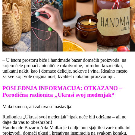
– U istom prostoru biće i handmade bazar domaćih proizvoda, na
kojem ćete pronaći autentične rukotvorine, prirodnu kozmetiku,
unikatni nakit, kao i domaće delicije, sokove i vina. Idealno mesto
za sve koji vole originalnost, kvalitet i lokalnu proizvodnju.
POSLEDNJA INFORMACIJA: OTKAZANO –
Porodična radionica „Ukrasi svoj medenjak“
Mala izmena, ali zabava se nastavlja!
Radionica „Ukrasi svoj medenjak“ ipak neće biti održana – ali ne
dajte da vas to obeshrabri!
Handmade Bazar u Ada Mall-u je i dalje pun sjajnih stvari: unikatni
proizvodi, domaći ukusi i kreativna inspiracija na svakom koraku.