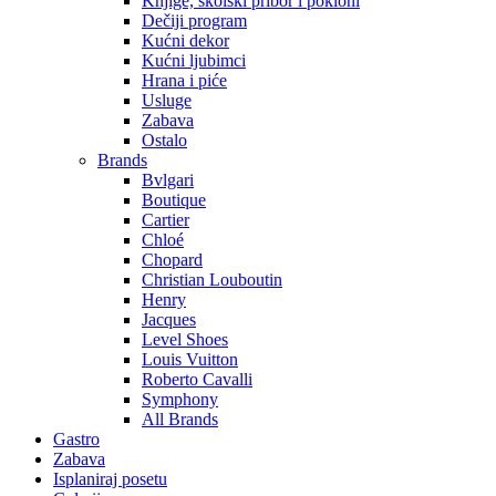
Knjige, školski pribor i pokloni
Dečiji program
Kućni dekor
Kućni ljubimci
Hrana i piće
Usluge
Zabava
Ostalo
Brands
Bvlgari
Boutique
Cartier
Chloé
Chopard
Christian Louboutin
Henry
Jacques
Level Shoes
Louis Vuitton
Roberto Cavalli
Symphony
All Brands
Gastro
Zabava
Isplaniraj posetu