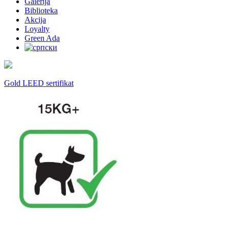
Galerija
Biblioteka
Akcija
Loyalty
Green Ada
Gold LEED sertifikat