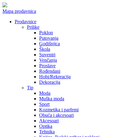
Mapa prodavnica
Prodavnice
Prilike
Poklon
Putovanja
Godišnjica
Škola
Suveniri
Venčanja
Proslave
Rođendani
Hobi/Rekreacija
Dekoracija
Tip
Moda
Muška moda
Sport
Kozmetika i parfemi
Obuća i akcesoari
Akcesoari
Optika
Tehnika