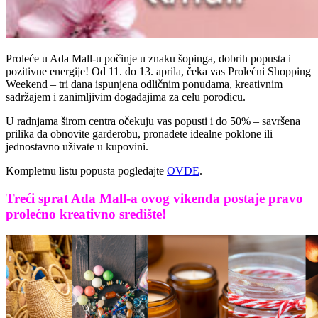
Proleće u Ada Mall-u počinje u znaku šopinga, dobrih popusta i
pozitivne energije! Od 11. do 13. aprila, čeka vas Prolećni Shopping
Weekend – tri dana ispunjena odličnim ponudama, kreativnim
sadržajem i zanimljivim događajima za celu porodicu.
U radnjama širom centra očekuju vas popusti i do 50% – savršena
prilika da obnovite garderobu, pronađete idealne poklone ili
jednostavno uživate u kupovini.
Kompletnu listu popusta pogledajte
OVDE
.
Treći sprat Ada Mall-a ovog vikenda postaje pravo
prolećno kreativno središte!