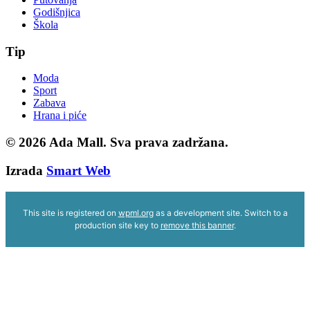
Godišnjica
Škola
Tip
Moda
Sport
Zabava
Hrana i piće
© 2026
Ada Mall. Sva prava zadržana.
Izrada
Smart Web
This site is registered on
wpml.org
as a development site. Switch to a
production site key to
remove this banner
.