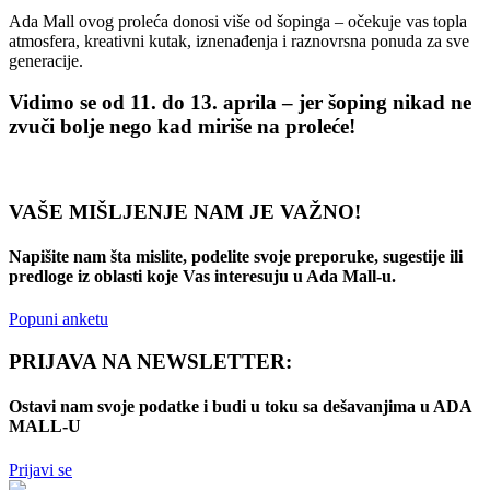
Ada Mall ovog proleća donosi više od šopinga – očekuje vas topla
atmosfera, kreativni kutak, iznenađenja i raznovrsna ponuda za sve
generacije.
Vidimo se od 11. do 13. aprila – jer šoping nikad ne
zvuči bolje nego kad miriše na proleće!
VAŠE MIŠLJENJE NAM JE VAŽNO!
Napišite nam šta mislite, podelite svoje preporuke, sugestije ili
predloge iz oblasti koje Vas interesuju u Ada Mall-u.
Popuni anketu
PRIJAVA NA NEWSLETTER:
Ostavi nam svoje podatke i budi u toku sa dešavanjima u ADA
MALL-U
Prijavi se