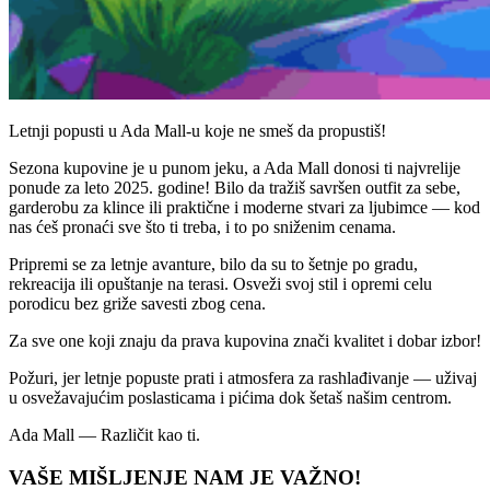
Letnji popusti u Ada Mall-u koje ne smeš da propustiš!
Sezona kupovine je u punom jeku, a Ada Mall donosi ti najvrelije
ponude za leto 2025. godine! Bilo da tražiš savršen outfit za sebe,
garderobu za klince ili praktične i moderne stvari za ljubimce — kod
nas ćeš pronaći sve što ti treba, i to po sniženim cenama.
Pripremi se za letnje avanture, bilo da su to šetnje po gradu,
rekreacija ili opuštanje na terasi. Osveži svoj stil i opremi celu
porodicu bez griže savesti zbog cena.
Za sve one koji znaju da prava kupovina znači kvalitet i dobar izbor!
Požuri, jer letnje popuste prati i atmosfera za rashlađivanje — uživaj
u osvežavajućim poslasticama i pićima dok šetaš našim centrom.
Ada Mall — Različit kao ti.
VAŠE MIŠLJENJE NAM JE VAŽNO!