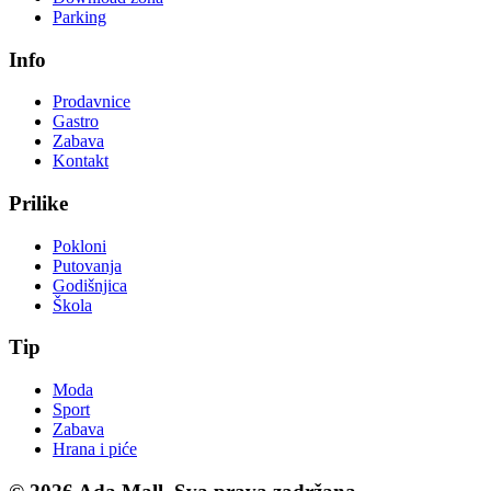
Parking
Info
Prodavnice
Gastro
Zabava
Kontakt
Prilike
Pokloni
Putovanja
Godišnjica
Škola
Tip
Moda
Sport
Zabava
Hrana i piće