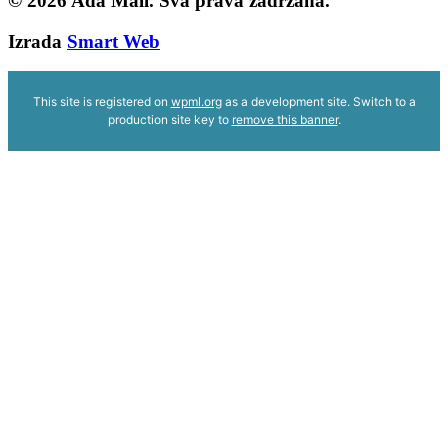
© 2026
Ada Mall. Sva prava zadržana.
Izrada
Smart Web
This site is registered on
wpml.org
as a development site. Switch to a
production site key to
remove this banner
.