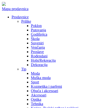
Mapa prodavnica
Prodavnice
Prilike
Poklon
Putovanja
Godišnjica
Škola
Suveniri
Venčanja
Proslave
Rođendani
Hobi/Rekreacija
Dekoracija
Tip
Moda
Muška moda
Sport
Kozmetika i parfemi
Obuća i akcesoari
Akcesoari
Optika
Tehnika