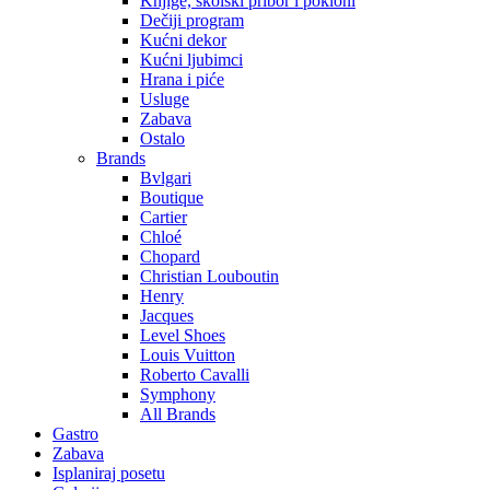
Knjige, školski pribor i pokloni
Dečiji program
Kućni dekor
Kućni ljubimci
Hrana i piće
Usluge
Zabava
Ostalo
Brands
Bvlgari
Boutique
Cartier
Chloé
Chopard
Christian Louboutin
Henry
Jacques
Level Shoes
Louis Vuitton
Roberto Cavalli
Symphony
All Brands
Gastro
Zabava
Isplaniraj posetu