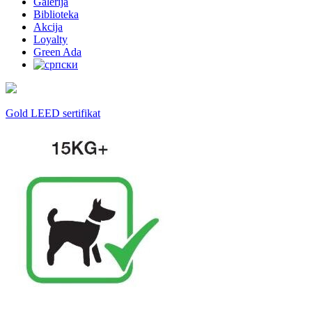
Galerija
Biblioteka
Akcija
Loyalty
Green Ada
Gold LEED sertifikat