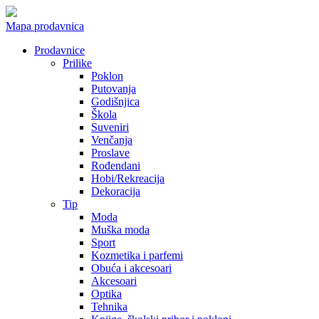
Mapa prodavnica
Prodavnice
Prilike
Poklon
Putovanja
Godišnjica
Škola
Suveniri
Venčanja
Proslave
Rođendani
Hobi/Rekreacija
Dekoracija
Tip
Moda
Muška moda
Sport
Kozmetika i parfemi
Obuća i akcesoari
Akcesoari
Optika
Tehnika