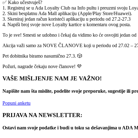
✅ Kako učestvuješ?
1. Registruj se u Ada Loyalty Club na Info pultu i preuzmi svoju Loya
2. Skini besplatnu Ada Mall aplikaciju (Apple/Play Store/Huawei).
3. Skeniraj jedan račun koristeći aplikaciju u periodu od 27.2-27.3
4. Napiši broj svoje nove Loyalty kartice u komentaru ovog posta.
To je sve! Smesti se udobno i čekaj da vidimo ko će osvojiti jedan o
Akcija važi samo za NOVE ČLANOVE koji u periodu od 27.02 – 27.
Pet dobitnika biramo nasumično 27.3. 🎲
Požuri, nagrade čekaju nove članove! 💜
VAŠE MIŠLJENJE NAM JE VAŽNO!
Napišite nam šta mislite, podelite svoje preporuke, sugestije ili p
Popuni anketu
PRIJAVA NA NEWSLETTER:
Ostavi nam svoje podatke i budi u toku sa dešavanjima u AD