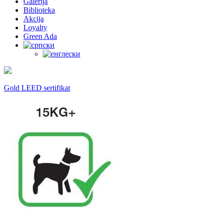
Galerija
Biblioteka
Akcija
Loyalty
Green Ada
Gold LEED sertifikat