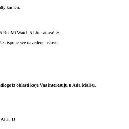
lty karticu.
d 5 RedMi Watch 5 Lite satova! 🎉
3. ispune sve navedene uslove.
redloge iz oblasti koje Vas interesuju u Ada Mall-u.
A MALL-U