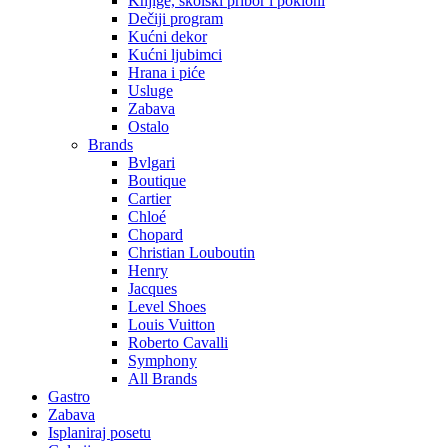
Knjige, školski pribor i pokloni
Dečiji program
Kućni dekor
Kućni ljubimci
Hrana i piće
Usluge
Zabava
Ostalo
Brands
Bvlgari
Boutique
Cartier
Chloé
Chopard
Christian Louboutin
Henry
Jacques
Level Shoes
Louis Vuitton
Roberto Cavalli
Symphony
All Brands
Gastro
Zabava
Isplaniraj posetu