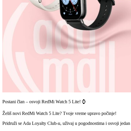
Postani član – osvoji RedMi Watch 5 Lite! ⌚️
Želiš novi RedMi Watch 5 Lite? Tvoje vreme upravo počinje!
Pridruži se Ada Loyalty Club-u, uživaj u pogodnostima i osvoji jedan