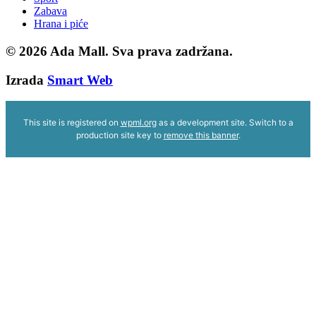
Zabava
Hrana i piće
© 2026
Ada Mall. Sva prava zadržana.
Izrada
Smart Web
This site is registered on
wpml.org
as a development site. Switch to a
production site key to
remove this banner
.