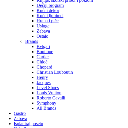
Knjige, školski pribor i pokloni
Dečiji program
Kućni dekor
Kućni ljubimci
Hrana i piće
Usluge
Zabava
Ostalo
Brands
Bvlgari
Boutique
Cartier
Chloé
Chopard
Christian Louboutin
Henry
Jacques
Level Shoes
Louis Vuitton
Roberto Cavalli
Symphony
All Brands
Gastro
Zabava
Isplaniraj posetu