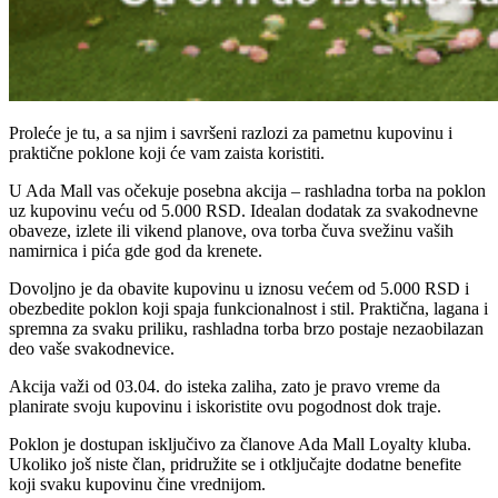
Proleće je tu, a sa njim i savršeni razlozi za pametnu kupovinu i
praktične poklone koji će vam zaista koristiti.
U Ada Mall vas očekuje posebna akcija – rashladna torba na poklon
uz kupovinu veću od 5.000 RSD. Idealan dodatak za svakodnevne
obaveze, izlete ili vikend planove, ova torba čuva svežinu vaših
namirnica i pića gde god da krenete.
Dovoljno je da obavite kupovinu u iznosu većem od 5.000 RSD i
obezbedite poklon koji spaja funkcionalnost i stil. Praktična, lagana i
spremna za svaku priliku, rashladna torba brzo postaje nezaobilazan
deo vaše svakodnevice.
Akcija važi od 03.04. do isteka zaliha, zato je pravo vreme da
planirate svoju kupovinu i iskoristite ovu pogodnost dok traje.
Poklon je dostupan isključivo za članove Ada Mall Loyalty kluba.
Ukoliko još niste član, pridružite se i otključajte dodatne benefite
koji svaku kupovinu čine vrednijom.