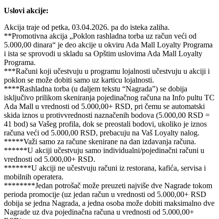
Uslovi akcije:
Akcija traje od petka, 03.04.2026. pa do isteka zaliha.
**Promotivna akcija „Poklon rashladna torba uz račun veći od
5.000,00 dinara“ je deo akcije u okviru Ada Mall Loyalty Programa
i ista se sprovodi u skladu sa Opštim uslovima Ada Mall Loyalty
Programa.
***Računi koji učestvuju u programu lojalnosti učestvuju u akciji i
poklon se može dobiti samo uz karticu lojalnosti.
****Rashladna torba (u daljem tekstu “Nagrada”) se dobija
isključivo prilikom skeniranja pojedinačnog računa na Info pultu TC
Ada Mall u vrednosti od 5.000,00+ RSD, pri čemu se automatski
skida iznos u protivvrednosti naznačenih bodova (5.000,00 RSD =
41 bod) sa Vašeg profila, dok se preostali bodovi, ukoliko je iznos
računa veći od 5.000,00 RSD, prebacuju na Vaš Loyalty nalog.
*****Važi samo za račune skenirane na dan izdavanja računa.
******U akciji učestvuju samo individualni/pojedinačni računi u
vrednosti od 5.000,00+ RSD.
*******U akciji ne učestvuju računi iz restorana, kafića, servisa i
mobilnih operatera.
********Jedan potrošač može preuzeti najviše dve Nagrade tokom
perioda promocije (uz jedan račun u vrednosti od 5.000,00+ RSD
dobija se jedna Nagrada, a jedna osoba može dobiti maksimalno dve
Nagrade uz dva pojedinačna računa u vrednosti od 5.000,00+