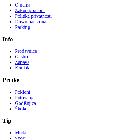
O nama
Zakup prostora
Politika privatnosti
Download zona
Parking
Info
Prodavnice
Gastro
Zabava
Kontakt
Prilike
Pokloni
Putovanja
Godišnjica
Škola
Tip
Moda
Sport