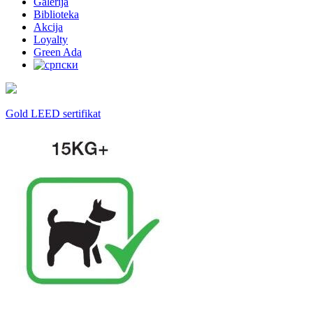
Galerija
Biblioteka
Akcija
Loyalty
Green Ada
Gold LEED sertifikat