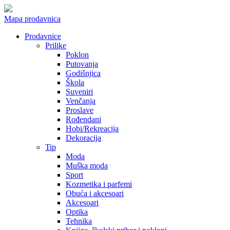
Mapa prodavnica
Prodavnice
Prilike
Poklon
Putovanja
Godišnjica
Škola
Suveniri
Venčanja
Proslave
Rođendani
Hobi/Rekreacija
Dekoracija
Tip
Moda
Muška moda
Sport
Kozmetika i parfemi
Obuća i akcesoari
Akcesoari
Optika
Tehnika