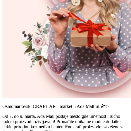
Osmomartovski CRAFT ART market u Ada Mall-u! 🌸✨
Od 7. do 9. marta, Ada Mall postaje mesto gde umetnost i ručno
rađeni proizvodi oživljavaju! Pronađite unikatne modne dodatke,
nakit, prirodnu kozmetiku i autentične craft proizvode, savršene za