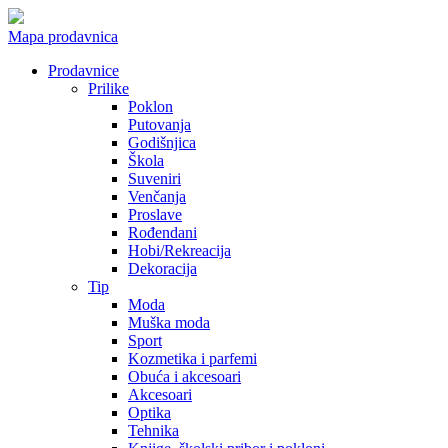
Mapa prodavnica
Prodavnice
Prilike
Poklon
Putovanja
Godišnjica
Škola
Suveniri
Venčanja
Proslave
Rođendani
Hobi/Rekreacija
Dekoracija
Tip
Moda
Muška moda
Sport
Kozmetika i parfemi
Obuća i akcesoari
Akcesoari
Optika
Tehnika