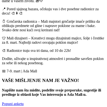
dame u vašem životu. 🎁💛
📍 Pored sjajnog bazara, očekuju vas i dve posebne radionice za
decu! 🎨👩‍🎨
🫙 Grnčarska radionica – Mali majstori grnčarije imaće priliku da
oblikuju predmete od gline i naprave poklone za mame i bake.
Svako dete nosi kući svoj kreirani rad!
👕 Mali dizajneri – Kreativci mogu dizajnirati majice, šolje i čestitke
za 8. mart. Najbolji radovi osvajaju poklon majice!
🎨 Radionice traju sva tri dana, od 10 do 22h!
Dođite, uživajte u inspirativnoj atmosferi i pronađite savršen poklon
za sebe ili nekog posebnog.
📅 7-9. mart | Ada Mall
VAŠE MIŠLJENJE NAM JE VAŽNO!
Napišite nam šta mislite, podelite svoje preporuke, sugestije ili
predloge iz oblasti koje Vas interesuju u Ada Mall-u.
Popuni anketu