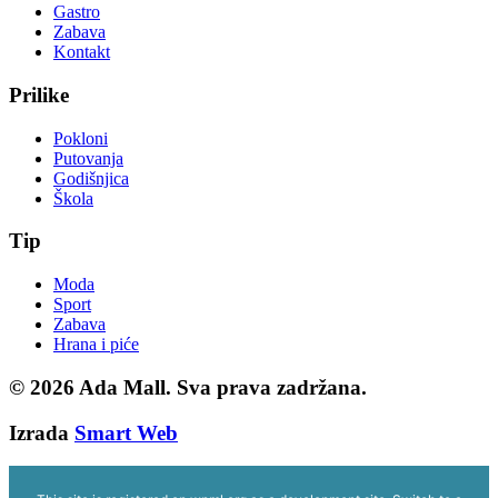
Gastro
Zabava
Kontakt
Prilike
Pokloni
Putovanja
Godišnjica
Škola
Tip
Moda
Sport
Zabava
Hrana i piće
© 2026
Ada Mall. Sva prava zadržana.
Izrada
Smart Web