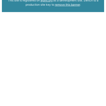
This site is registered on
wpml.org
as a development site. Switch to a
production site key to
remove this banner
.