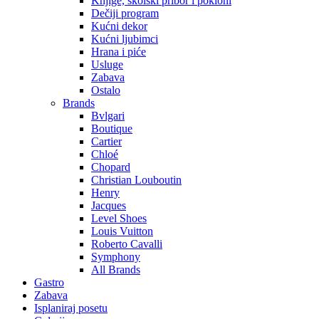
Knjige, školski pribor i pokloni
Dečiji program
Kućni dekor
Kućni ljubimci
Hrana i piće
Usluge
Zabava
Ostalo
Brands
Bvlgari
Boutique
Cartier
Chloé
Chopard
Christian Louboutin
Henry
Jacques
Level Shoes
Louis Vuitton
Roberto Cavalli
Symphony
All Brands
Gastro
Zabava
Isplaniraj posetu