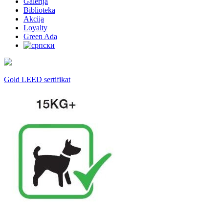
Galerija
Biblioteka
Akcija
Loyalty
Green Ada
Gold LEED sertifikat