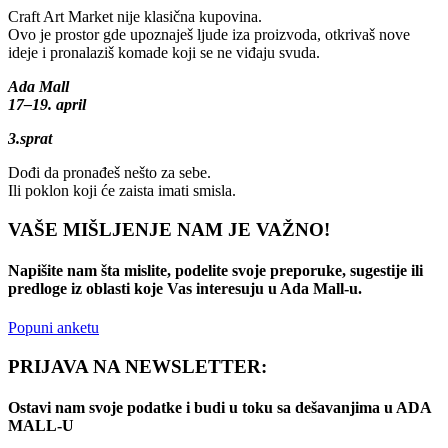
Craft Art Market nije klasična kupovina.
Ovo je prostor gde upoznaješ ljude iza proizvoda, otkrivaš nove
ideje i pronalaziš komade koji se ne viđaju svuda.
Ada Mall
17–19. april
3.sprat
Dođi da pronađeš nešto za sebe.
Ili poklon koji će zaista imati smisla.
VAŠE MIŠLJENJE NAM JE VAŽNO!
Napišite nam šta mislite, podelite svoje preporuke, sugestije ili
predloge iz oblasti koje Vas interesuju u Ada Mall-u.
Popuni anketu
PRIJAVA NA NEWSLETTER:
Ostavi nam svoje podatke i budi u toku sa dešavanjima u ADA
MALL-U