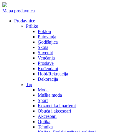
Mapa prodavnica
Prodavnice
Prilike
Poklon
Putovanja
Godišnjica
Škola
Suveniri
Venčanja
Proslave
Rođendani
Hobi/Rekreacija
Dekoracija
Tip
Moda
Muška moda
Sport
Kozmetika i parfemi
Obuća i akcesoari
Akcesoari
Optika
Tehnika