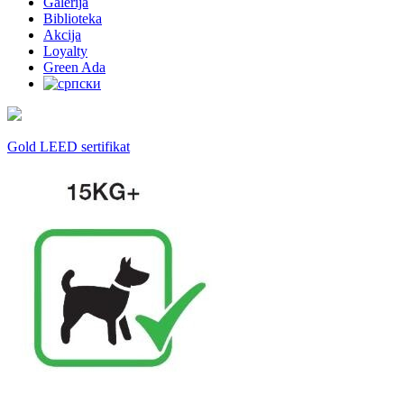
Galerija
Biblioteka
Akcija
Loyalty
Green Ada
Gold LEED sertifikat