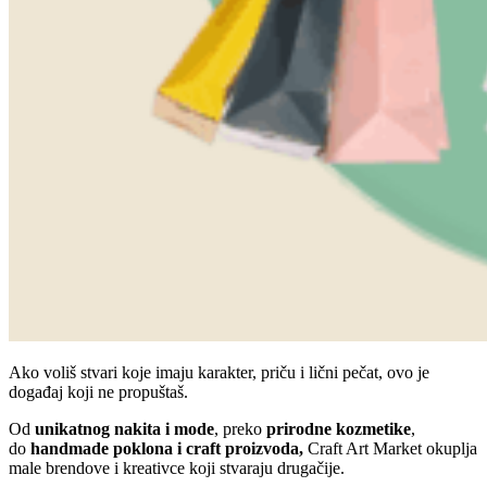
Ako voliš stvari koje imaju karakter, priču i lični pečat, ovo je
događaj koji ne propuštaš.
Od
unikatnog nakita i mode
, preko
prirodne kozmetike
,
do
handmade poklona i craft proizvoda,
Craft Art Market okuplja
male brendove i kreativce koji stvaraju drugačije.