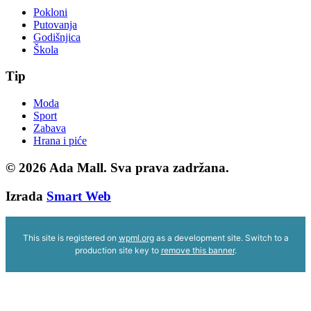
Pokloni
Putovanja
Godišnjica
Škola
Tip
Moda
Sport
Zabava
Hrana i piće
© 2026
Ada Mall. Sva prava zadržana.
Izrada
Smart Web
This site is registered on
wpml.org
as a development site. Switch to a
production site key to
remove this banner
.