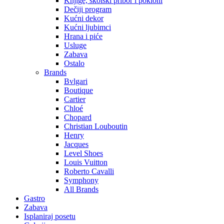
Knjige, školski pribor i pokloni
Dečiji program
Kućni dekor
Kućni ljubimci
Hrana i piće
Usluge
Zabava
Ostalo
Brands
Bvlgari
Boutique
Cartier
Chloé
Chopard
Christian Louboutin
Henry
Jacques
Level Shoes
Louis Vuitton
Roberto Cavalli
Symphony
All Brands
Gastro
Zabava
Isplaniraj posetu