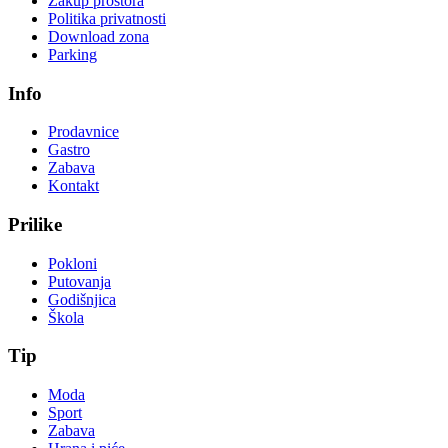
Zakup prostora
Politika privatnosti
Download zona
Parking
Info
Prodavnice
Gastro
Zabava
Kontakt
Prilike
Pokloni
Putovanja
Godišnjica
Škola
Tip
Moda
Sport
Zabava