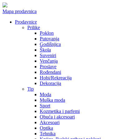
Mapa prodavnica
Prodavnice
Prilike
Poklon
Putovanja
Godišnjica
Škola
Suveniri
Venčanja
Proslave
Rođendani
Hobi/Rekreacija
Dekoracija
Tip
Moda
Muška moda
Sport
Kozmetika i parfemi
Obuća i akcesoari
Akcesoari
Optika
Tehnika