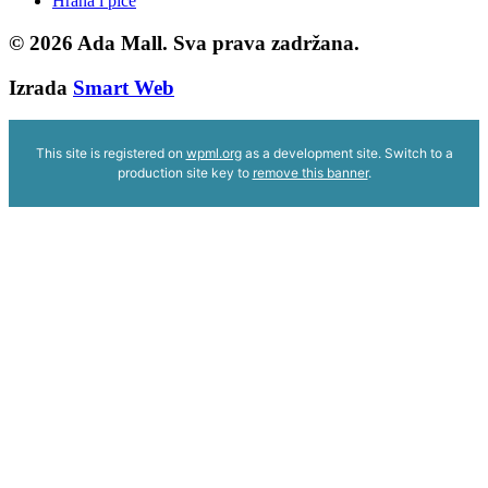
Hrana i piće
© 2026
Ada Mall. Sva prava zadržana.
Izrada
Smart Web
This site is registered on
wpml.org
as a development site. Switch to a
production site key to
remove this banner
.