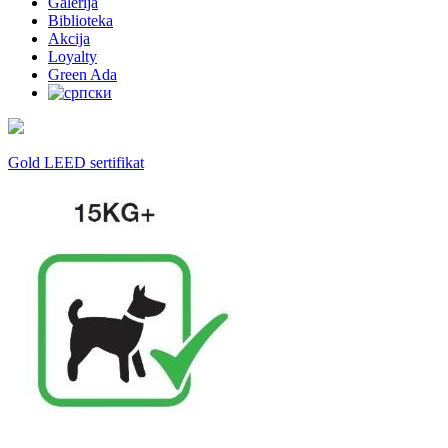
Galerija
Biblioteka
Akcija
Loyalty
Green Ada
Gold LEED sertifikat