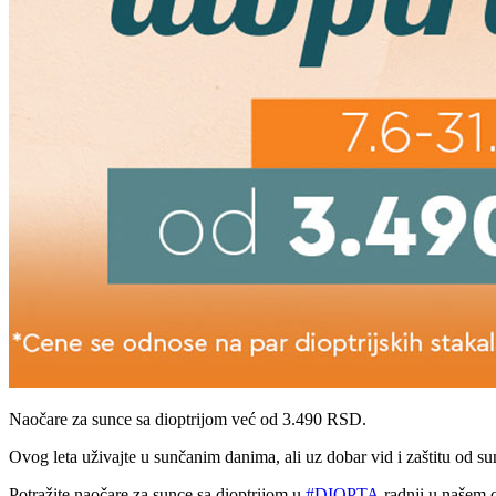
Naočare za sunce sa dioptrijom već od 3.490 RSD.
Ovog leta uživajte u sunčanim danima, ali uz dobar vid i zaštitu od su
Potražite naočare za sunce sa dioptrijom u
#DIOPTA
radnji u našem c