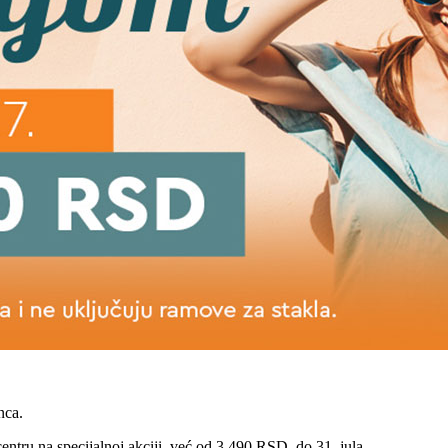
nca.
entru na specijalnoj akciji, već od 3.490 RSD, do 31. jula.