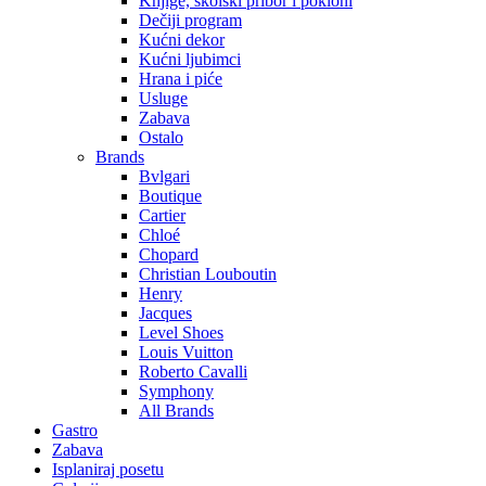
Knjige, školski pribor i pokloni
Dečiji program
Kućni dekor
Kućni ljubimci
Hrana i piće
Usluge
Zabava
Ostalo
Brands
Bvlgari
Boutique
Cartier
Chloé
Chopard
Christian Louboutin
Henry
Jacques
Level Shoes
Louis Vuitton
Roberto Cavalli
Symphony
All Brands
Gastro
Zabava
Isplaniraj posetu