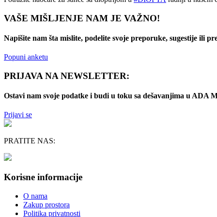
VAŠE MIŠLJENJE NAM JE VAŽNO!
Napišite nam šta mislite, podelite svoje preporuke, sugestije ili p
Popuni anketu
PRIJAVA NA NEWSLETTER:
Ostavi nam svoje podatke i budi u toku sa dešavanjima u AD
Prijavi se
PRATITE NAS:
Korisne informacije
O nama
Zakup prostora
Politika privatnosti