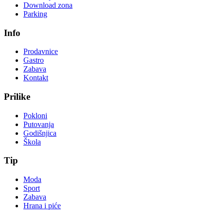
Download zona
Parking
Info
Prodavnice
Gastro
Zabava
Kontakt
Prilike
Pokloni
Putovanja
Godišnjica
Škola
Tip
Moda
Sport
Zabava
Hrana i piće