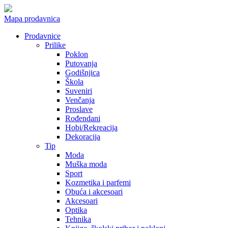
Mapa prodavnica
Prodavnice
Prilike
Poklon
Putovanja
Godišnjica
Škola
Suveniri
Venčanja
Proslave
Rođendani
Hobi/Rekreacija
Dekoracija
Tip
Moda
Muška moda
Sport
Kozmetika i parfemi
Obuća i akcesoari
Akcesoari
Optika
Tehnika