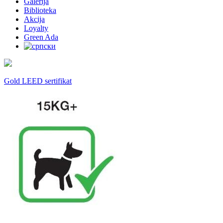
Galerija
Biblioteka
Akcija
Loyalty
Green Ada
Gold LEED sertifikat