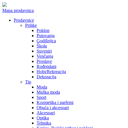
Mapa prodavnica
Prodavnice
Prilike
Poklon
Putovanja
Godišnjica
Škola
Suveniri
Venčanja
Proslave
Rođendani
Hobi/Rekreacija
Dekoracija
Tip
Moda
Muška moda
Sport
Kozmetika i parfemi
Obuća i akcesoari
Akcesoari
Optika
Tehnika