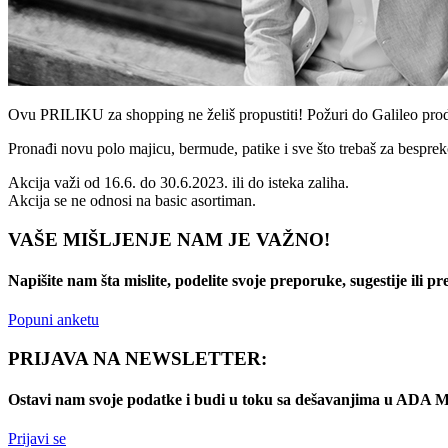
Ovu PRILIKU za shopping ne želiš propustiti! Požuri do Galileo 
Pronađi novu polo majicu, bermude, patike i sve što trebaš za bespreko
Akcija važi od 16.6. do 30.6.2023. ili do isteka zaliha.
Akcija se ne odnosi na basic asortiman.
VAŠE MIŠLJENJE NAM JE VAŽNO!
Napišite nam šta mislite, podelite svoje preporuke, sugestije ili p
Popuni anketu
PRIJAVA NA NEWSLETTER:
Ostavi nam svoje podatke i budi u toku sa dešavanjima u AD
Prijavi se