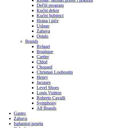
Knjige, školski pribor i pokloni
Dečiji program
Kućni dekor
Kućni ljubimci
Hrana i piće
Usluge
Zabava
Ostalo
Brands
Bvlgari
Boutique
Cartier
Chloé
Chopard
Christian Louboutin
Henry
Jacques
Level Shoes
Louis Vuitton
Roberto Cavalli
Symphony
All Brands
Gastro
Zabava
Isplaniraj posetu