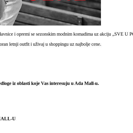
prodavnice i opremi se sezonskim modnim komadima uz akciju „SVE 
ran letnji outfit i uživaj u shoppingu uz najbolje cene.
redloge iz oblasti koje Vas interesuju u Ada Mall-u.
A MALL-U