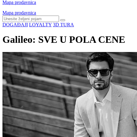
Mapa prodavnica
Mapa prodavnica
DOGAĐAJI
LOYALTY
3D TURA
Galileo: SVE U POLA CENE