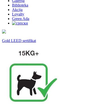
Galerija
Biblioteka
Akcija
Loyalty
Green Ada
Gold LEED sertifikat