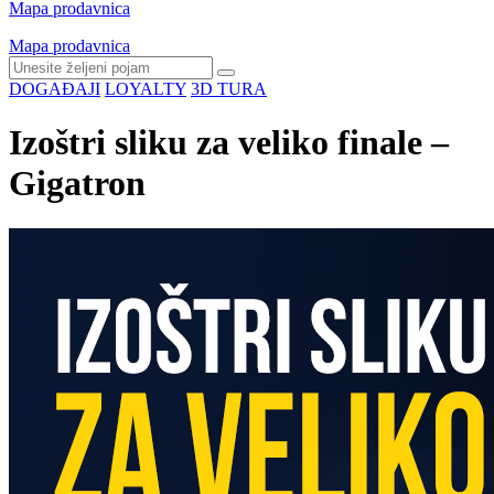
Mapa prodavnica
Mapa prodavnica
DOGAĐAJI
LOYALTY
3D TURA
Izoštri sliku za veliko finale –
Gigatron