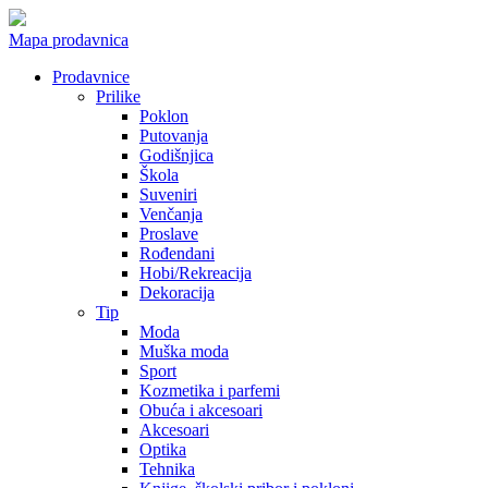
Mapa prodavnica
Prodavnice
Prilike
Poklon
Putovanja
Godišnjica
Škola
Suveniri
Venčanja
Proslave
Rođendani
Hobi/Rekreacija
Dekoracija
Tip
Moda
Muška moda
Sport
Kozmetika i parfemi
Obuća i akcesoari
Akcesoari
Optika
Tehnika