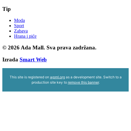
Tip
Moda
Sport
Zabava
Hrana i piće
© 2026
Ada Mall. Sva prava zadržana.
Izrada
Smart Web
This site is registered on
wpml.org
as a development site. Switch to a
production site key to
remove this banner
.