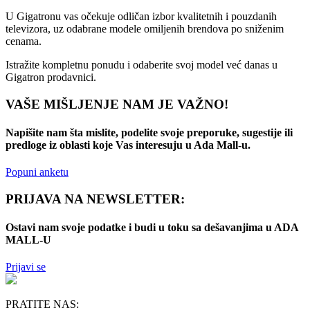
U Gigatronu vas očekuje odličan izbor kvalitetnih i pouzdanih
televizora, uz odabrane modele omiljenih brendova po sniženim
cenama.
Istražite kompletnu ponudu i odaberite svoj model već danas u
Gigatron prodavnici.
VAŠE MIŠLJENJE NAM JE VAŽNO!
Napišite nam šta mislite, podelite svoje preporuke, sugestije ili
predloge iz oblasti koje Vas interesuju u Ada Mall-u.
Popuni anketu
PRIJAVA NA NEWSLETTER:
Ostavi nam svoje podatke i budi u toku sa dešavanjima u ADA
MALL-U
Prijavi se
PRATITE NAS: