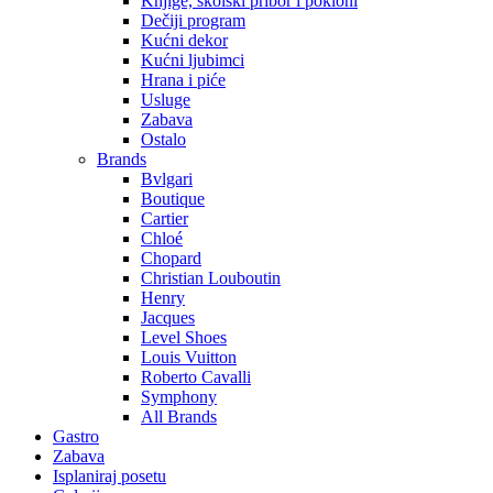
Knjige, školski pribor i pokloni
Dečiji program
Kućni dekor
Kućni ljubimci
Hrana i piće
Usluge
Zabava
Ostalo
Brands
Bvlgari
Boutique
Cartier
Chloé
Chopard
Christian Louboutin
Henry
Jacques
Level Shoes
Louis Vuitton
Roberto Cavalli
Symphony
All Brands
Gastro
Zabava
Isplaniraj posetu