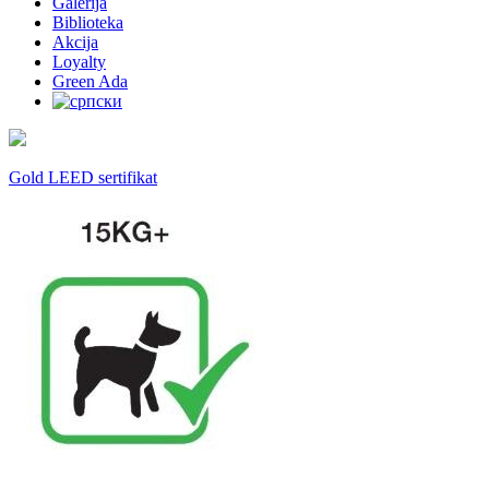
Galerija
Biblioteka
Akcija
Loyalty
Green Ada
Gold LEED sertifikat