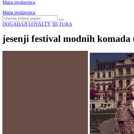
Mapa prodavnica
Mapa prodavnica
DOGAĐAJI
LOYALTY
3D TURA
jesenji festival modnih komad