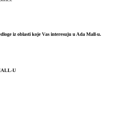
redloge iz oblasti koje Vas interesuju u Ada Mall-u.
A MALL-U