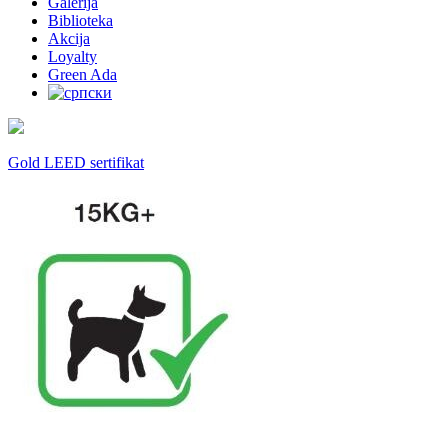
Galerija
Biblioteka
Akcija
Loyalty
Green Ada
Gold LEED sertifikat