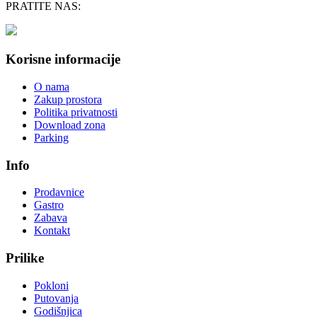
PRATITE NAS:
Korisne informacije
O nama
Zakup prostora
Politika privatnosti
Download zona
Parking
Info
Prodavnice
Gastro
Zabava
Kontakt
Prilike
Pokloni
Putovanja
Godišnjica