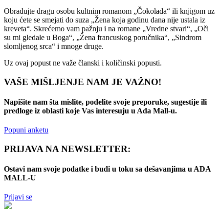
Obradujte dragu osobu kultnim romanom „Čokolada
“ ili knjigom uz
koju ćete se smejati do suza „Žena koja godinu dana nije ustala iz
kreveta
“. Skrećemo vam pažnju i na romane „Vredne stvari“, „Oči
su mi gledale u Boga“, „Žena francuskog poručnika“, „Sindrom
slomljenog srca
“ i mnoge druge.
Uz ovaj popust ne važe članski i količinski popusti.
VAŠE MIŠLJENJE NAM JE VAŽNO!
Napišite nam šta mislite, podelite svoje preporuke, sugestije ili
predloge iz oblasti koje Vas interesuju u Ada Mall-u.
Popuni anketu
PRIJAVA NA NEWSLETTER:
Ostavi nam svoje podatke i budi u toku sa dešavanjima u ADA
MALL-U
Prijavi se