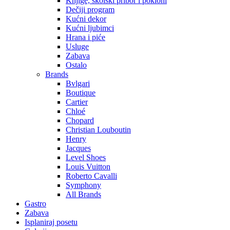
Knjige, školski pribor i pokloni
Dečiji program
Kućni dekor
Kućni ljubimci
Hrana i piće
Usluge
Zabava
Ostalo
Brands
Bvlgari
Boutique
Cartier
Chloé
Chopard
Christian Louboutin
Henry
Jacques
Level Shoes
Louis Vuitton
Roberto Cavalli
Symphony
All Brands
Gastro
Zabava
Isplaniraj posetu