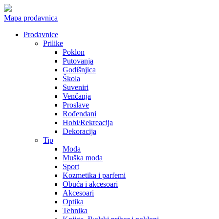
Mapa prodavnica
Prodavnice
Prilike
Poklon
Putovanja
Godišnjica
Škola
Suveniri
Venčanja
Proslave
Rođendani
Hobi/Rekreacija
Dekoracija
Tip
Moda
Muška moda
Sport
Kozmetika i parfemi
Obuća i akcesoari
Akcesoari
Optika
Tehnika