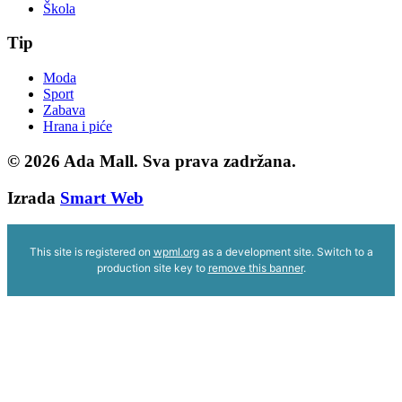
Škola
Tip
Moda
Sport
Zabava
Hrana i piće
© 2026
Ada Mall. Sva prava zadržana.
Izrada
Smart Web
This site is registered on
wpml.org
as a development site. Switch to a
production site key to
remove this banner
.