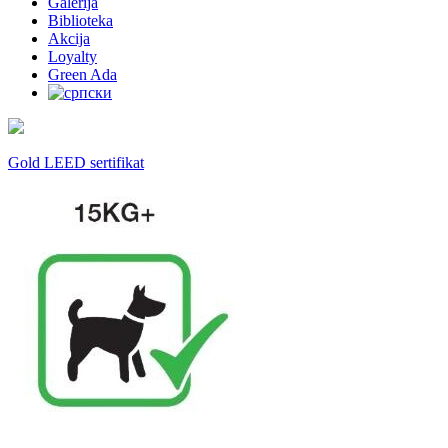
Galerija
Biblioteka
Akcija
Loyalty
Green Ada
Gold LEED sertifikat