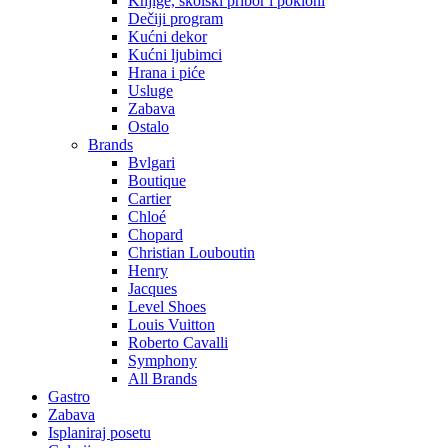
Knjige, školski pribor i pokloni
Dečiji program
Kućni dekor
Kućni ljubimci
Hrana i piće
Usluge
Zabava
Ostalo
Brands
Bvlgari
Boutique
Cartier
Chloé
Chopard
Christian Louboutin
Henry
Jacques
Level Shoes
Louis Vuitton
Roberto Cavalli
Symphony
All Brands
Gastro
Zabava
Isplaniraj posetu