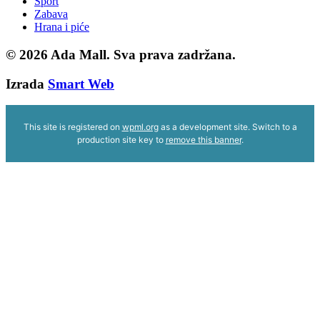
Sport
Zabava
Hrana i piće
© 2026
Ada Mall. Sva prava zadržana.
Izrada
Smart Web
This site is registered on
wpml.org
as a development site. Switch to a
production site key to
remove this banner
.