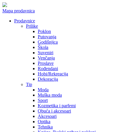
Mapa prodavnica
Prodavnice
Prilike
Poklon
Putovanja
Godišnjica
Škola
Suveniri
Venčanja
Proslave
Rođendani
Hobi/Rekreacija
Dekoracija
Tip
Moda
Muška moda
Sport
Kozmetika i parfemi
Obuća i akcesoari
Akcesoari
Optika
Tehnika