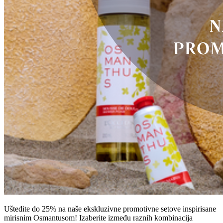
Uštedite do 25% na naše ekskluzivne promotivne setove inspirisane
mirisnim Osmantusom! Izaberite između raznih kombinacija