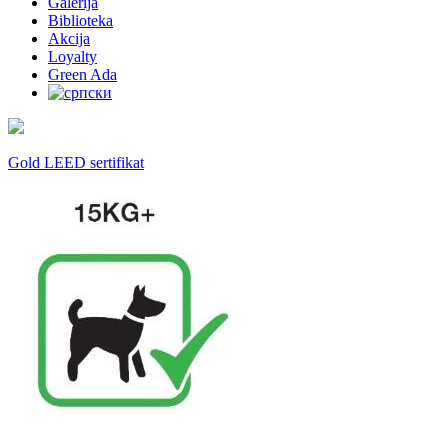
Galerija
Biblioteka
Akcija
Loyalty
Green Ada
Gold LEED sertifikat