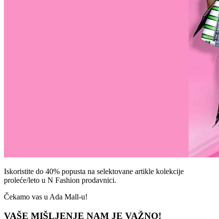
Iskoristite do 40% popusta na selektovane artikle kolekcije
prole
će/leto u N Fashion prodavnici.
Čekamo vas u Ada Mall-u!
VAŠE MIŠLJENJE NAM JE VAŽNO!