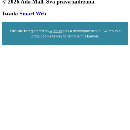
© 2026
Ada Mall. Sva prava zadržana.
Izrada
Smart Web
This site is registered on
wpml.org
as a development site. Switch to a
production site key to
remove this banner
.