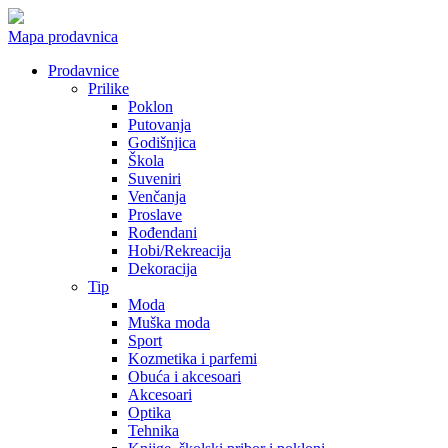
Mapa prodavnica
Prodavnice
Prilike
Poklon
Putovanja
Godišnjica
Škola
Suveniri
Venčanja
Proslave
Rođendani
Hobi/Rekreacija
Dekoracija
Tip
Moda
Muška moda
Sport
Kozmetika i parfemi
Obuća i akcesoari
Akcesoari
Optika
Tehnika