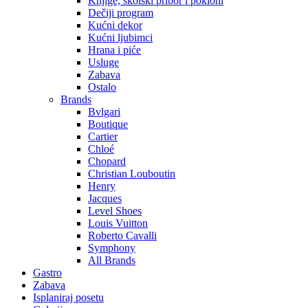
Knjige, školski pribor i pokloni
Dečiji program
Kućni dekor
Kućni ljubimci
Hrana i piće
Usluge
Zabava
Ostalo
Brands
Bvlgari
Boutique
Cartier
Chloé
Chopard
Christian Louboutin
Henry
Jacques
Level Shoes
Louis Vuitton
Roberto Cavalli
Symphony
All Brands
Gastro
Zabava
Isplaniraj posetu