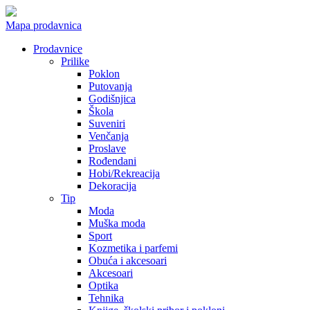
Mapa prodavnica
Prodavnice
Prilike
Poklon
Putovanja
Godišnjica
Škola
Suveniri
Venčanja
Proslave
Rođendani
Hobi/Rekreacija
Dekoracija
Tip
Moda
Muška moda
Sport
Kozmetika i parfemi
Obuća i akcesoari
Akcesoari
Optika
Tehnika