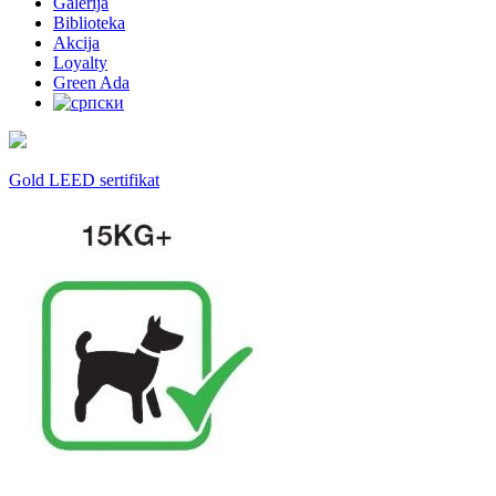
Galerija
Biblioteka
Akcija
Loyalty
Green Ada
Gold LEED sertifikat