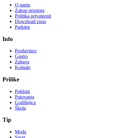
O nama
Zakup prostora
Politika privatnosti
Download zona
Parking
Info
Prodavnice
Gastro
Zabava
Kontakt
Prilike
Pokloni
Putovanja
Godišnjica
Škola
Tip
Moda
Sport