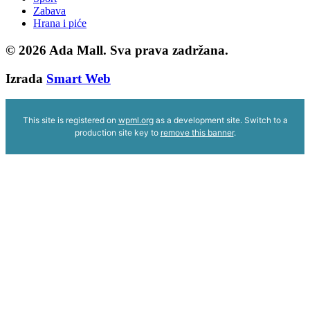
Zabava
Hrana i piće
© 2026
Ada Mall. Sva prava zadržana.
Izrada
Smart Web
This site is registered on
wpml.org
as a development site. Switch to a
production site key to
remove this banner
.