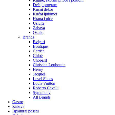
Knjige, školski pribor i pokloni
Dečiji program
Kućni dekor
Kućni ljubimci
Hrana i piće
Usluge
Zabava
Ostalo
Brands
Bvlgari
Boutique
Cartier
Chloé
Chopard
Christian Louboutin
Henry
Jacques
Level Shoes
Louis Vuitton
Roberto Cavalli
Symphony
All Brands
Gastro
Zabava
Isplaniraj posetu