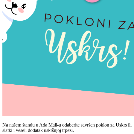
Na našem štandu u Ada Mall-u odaberite savršen poklon za Uskrs ili
slatki i veseli dodatak uskršnjoj trpezi.