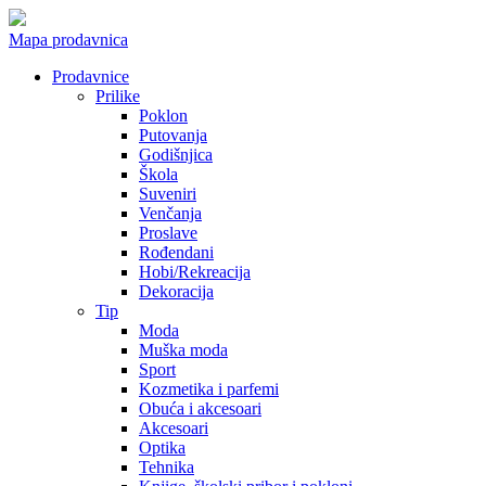
Mapa prodavnica
Prodavnice
Prilike
Poklon
Putovanja
Godišnjica
Škola
Suveniri
Venčanja
Proslave
Rođendani
Hobi/Rekreacija
Dekoracija
Tip
Moda
Muška moda
Sport
Kozmetika i parfemi
Obuća i akcesoari
Akcesoari
Optika
Tehnika