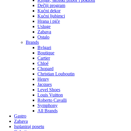
Knjige, školski pribor i pokloni
Dečiji program
Kućni dekor
Kućni ljubimci
Hrana i piće
Usluge
Zabava
Ostalo
Brands
Bvlgari
Boutique
Cartier
Chloé
Chopard
Christian Louboutin
Henry
Jacques
Level Shoes
Louis Vuitton
Roberto Cavalli
Symphony
All Brands
Gastro
Zabava
Isplaniraj posetu