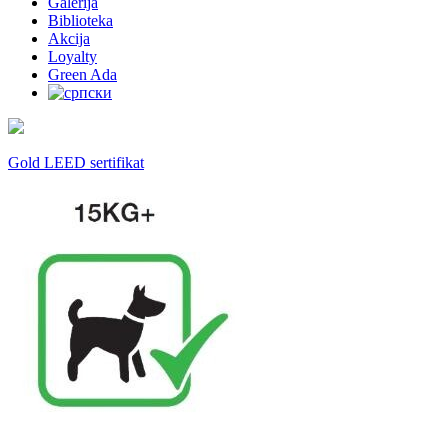
Galerija
Biblioteka
Akcija
Loyalty
Green Ada
Gold LEED sertifikat