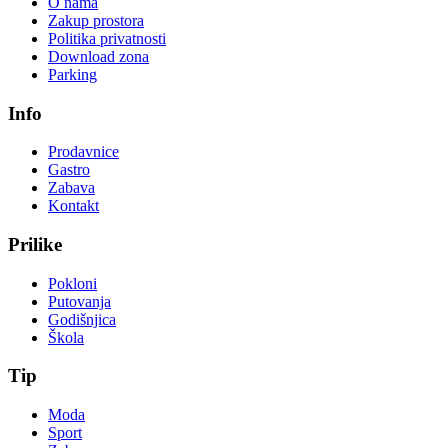
O nama
Zakup prostora
Politika privatnosti
Download zona
Parking
Info
Prodavnice
Gastro
Zabava
Kontakt
Prilike
Pokloni
Putovanja
Godišnjica
Škola
Tip
Moda
Sport