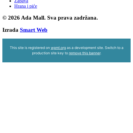
Zabava
Hrana i piće
© 2026
Ada Mall. Sva prava zadržana.
Izrada
Smart Web
This site is registered on
wpml.org
as a development site. Switch to a
production site key to
remove this banner
.