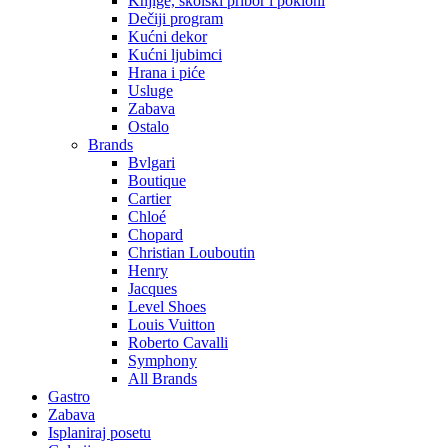
Knjige, školski pribor i pokloni
Dečiji program
Kućni dekor
Kućni ljubimci
Hrana i piće
Usluge
Zabava
Ostalo
Brands
Bvlgari
Boutique
Cartier
Chloé
Chopard
Christian Louboutin
Henry
Jacques
Level Shoes
Louis Vuitton
Roberto Cavalli
Symphony
All Brands
Gastro
Zabava
Isplaniraj posetu