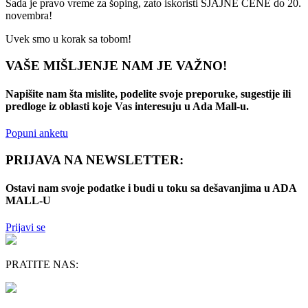
Sada je pravo vreme za šoping, zato iskoristi SJAJNE CENE do 20.
novembra!
Uvek smo u korak sa tobom!
VAŠE MIŠLJENJE NAM JE VAŽNO!
Napišite nam šta mislite, podelite svoje preporuke, sugestije ili
predloge iz oblasti koje Vas interesuju u Ada Mall-u.
Popuni anketu
PRIJAVA NA NEWSLETTER:
Ostavi nam svoje podatke i budi u toku sa dešavanjima u ADA
MALL-U
Prijavi se
PRATITE NAS: