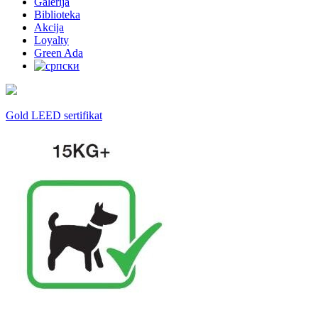
Galerija
Biblioteka
Akcija
Loyalty
Green Ada
Gold LEED sertifikat