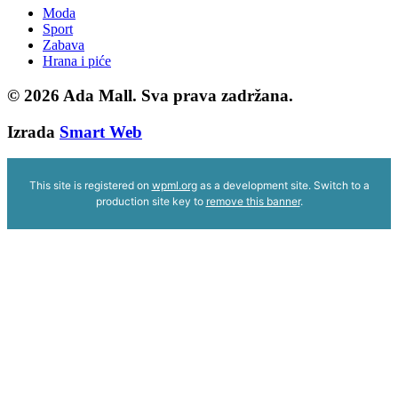
Moda
Sport
Zabava
Hrana i piće
© 2026
Ada Mall. Sva prava zadržana.
Izrada
Smart Web
This site is registered on
wpml.org
as a development site. Switch to a
production site key to
remove this banner
.