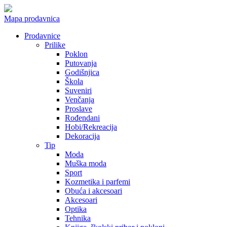
Mapa prodavnica
Prodavnice
Prilike
Poklon
Putovanja
Godišnjica
Škola
Suveniri
Venčanja
Proslave
Rođendani
Hobi/Rekreacija
Dekoracija
Tip
Moda
Muška moda
Sport
Kozmetika i parfemi
Obuća i akcesoari
Akcesoari
Optika
Tehnika