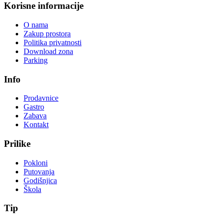
Korisne informacije
O nama
Zakup prostora
Politika privatnosti
Download zona
Parking
Info
Prodavnice
Gastro
Zabava
Kontakt
Prilike
Pokloni
Putovanja
Godišnjica
Škola
Tip