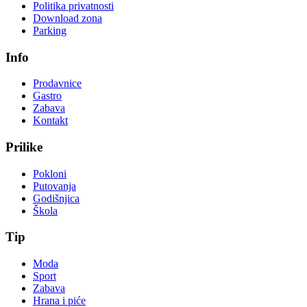
Politika privatnosti
Download zona
Parking
Info
Prodavnice
Gastro
Zabava
Kontakt
Prilike
Pokloni
Putovanja
Godišnjica
Škola
Tip
Moda
Sport
Zabava
Hrana i piće