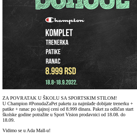
ZA POVRATAK U ŠKOLU SA SPORTSKIM STILOM!
U Champion #PonudaZaPet paketu za najmlađe dobijate trenerku +
patike + ranac po sjajnoj ceni od 8.999 dinara. Paket za odličan start
školske godine potražite u
Sport
Vision
prodavnici od 18.08. do
18.09.
Vidimo se u Ada Mall-u!