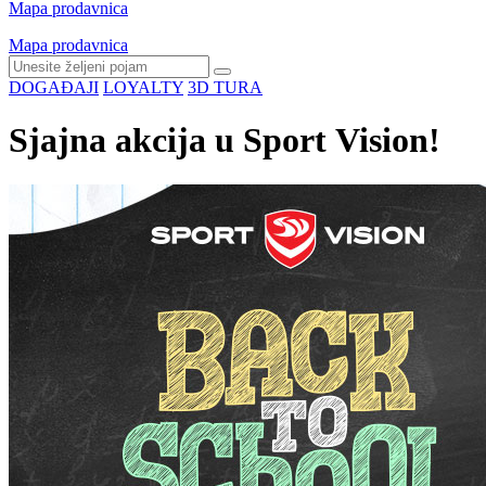
Mapa prodavnica
Mapa prodavnica
DOGAĐAJI
LOYALTY
3D TURA
Sjajna akcija u Sport Vision!