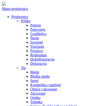
Mapa prodavnica
Prodavnice
Prilike
Poklon
Putovanja
Godišnjica
Škola
Suveniri
Venčanja
Proslave
Rođendani
Hobi/Rekreacija
Dekoracija
Tip
Moda
Muška moda
Sport
Kozmetika i parfemi
Obuća i akcesoari
Akcesoari
Optika
Tehnika