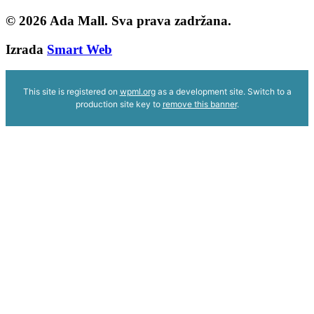
© 2026
Ada Mall. Sva prava zadržana.
Izrada
Smart Web
This site is registered on
wpml.org
as a development site. Switch to a
production site key to
remove this banner
.