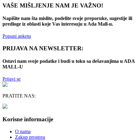
VAŠE MIŠLJENJE NAM JE VAŽNO!
Napišite nam šta mislite, podelite svoje preporuke, sugestije ili
predloge iz oblasti koje Vas interesuju u Ada Mall-u.
Popuni anketu
PRIJAVA NA NEWSLETTER:
Ostavi nam svoje podatke i budi u toku sa dešavanjima u ADA
MALL-U
Prijavi se
PRATITE NAS:
Korisne informacije
O nama
Zakup prostora