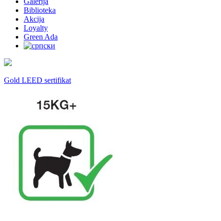
Galerija
Biblioteka
Akcija
Loyalty
Green Ada
Gold LEED sertifikat