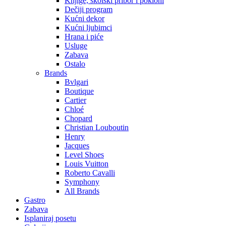
Knjige, školski pribor i pokloni
Dečiji program
Kućni dekor
Kućni ljubimci
Hrana i piće
Usluge
Zabava
Ostalo
Brands
Bvlgari
Boutique
Cartier
Chloé
Chopard
Christian Louboutin
Henry
Jacques
Level Shoes
Louis Vuitton
Roberto Cavalli
Symphony
All Brands
Gastro
Zabava
Isplaniraj posetu