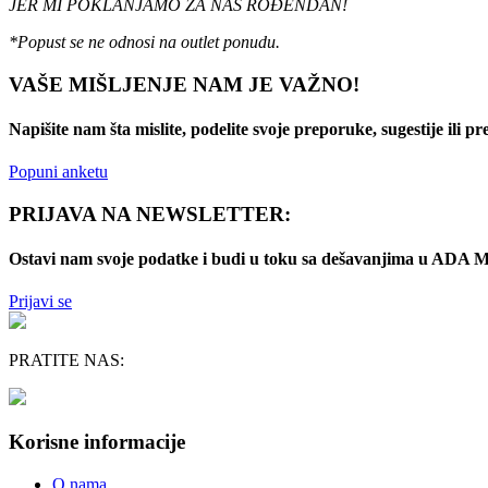
JER MI POKLANJAMO ZA NAŠ ROĐENDAN!
*Popust se ne odnosi na outlet ponudu.
VAŠE MIŠLJENJE NAM JE VAŽNO!
Napišite nam šta mislite, podelite svoje preporuke, sugestije ili p
Popuni anketu
PRIJAVA NA NEWSLETTER:
Ostavi nam svoje podatke i budi u toku sa dešavanjima u AD
Prijavi se
PRATITE NAS:
Korisne informacije
O nama