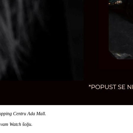
opping Centru Ada Mall.
vam Watch šolju.