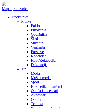
Mapa prodavnica
Prodavnice
Prilike
Poklon
Putovanja
Godišnjica
Škola
Suveniri
Venčanja
Proslave
Rođendani
Hobi/Rekreacija
Dekoracija
Tip
Moda
Muška moda
Sport
Kozmetika i parfemi
Obuća i akcesoari
Akcesoari
Optika
Tehnika