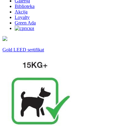
Galerija
Biblioteka
Akcija
Loyalty
Green Ada
Gold LEED sertifikat