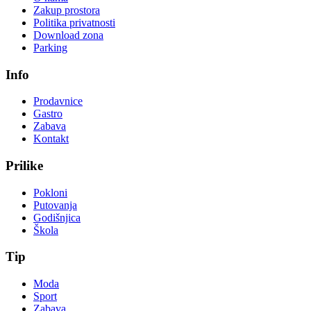
Zakup prostora
Politika privatnosti
Download zona
Parking
Info
Prodavnice
Gastro
Zabava
Kontakt
Prilike
Pokloni
Putovanja
Godišnjica
Škola
Tip
Moda
Sport
Zabava