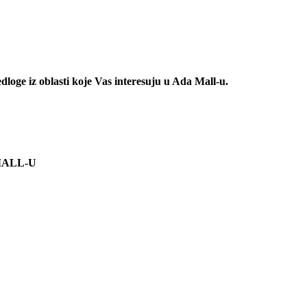
redloge iz oblasti koje Vas interesuju u Ada Mall-u.
A MALL-U