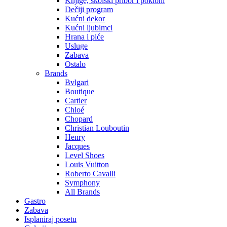
Knjige, školski pribor i pokloni
Dečiji program
Kućni dekor
Kućni ljubimci
Hrana i piće
Usluge
Zabava
Ostalo
Brands
Bvlgari
Boutique
Cartier
Chloé
Chopard
Christian Louboutin
Henry
Jacques
Level Shoes
Louis Vuitton
Roberto Cavalli
Symphony
All Brands
Gastro
Zabava
Isplaniraj posetu