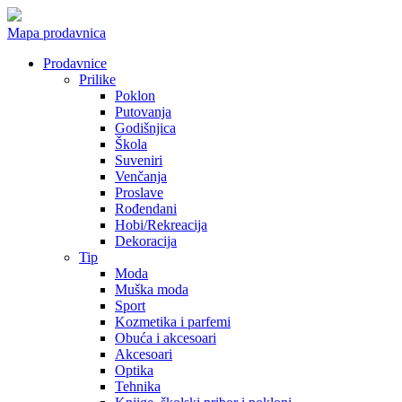
Mapa prodavnica
Prodavnice
Prilike
Poklon
Putovanja
Godišnjica
Škola
Suveniri
Venčanja
Proslave
Rođendani
Hobi/Rekreacija
Dekoracija
Tip
Moda
Muška moda
Sport
Kozmetika i parfemi
Obuća i akcesoari
Akcesoari
Optika
Tehnika