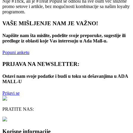
Nije #Trick, ali je #Treat
Popust se odnosi na sve osim već snižene
promo setove i artikle, bez mogućnosti kombinacije sa našim loyalty
programom.
VAŠE MIŠLJENJE NAM JE VAŽNO!
Napišite nam šta mislite, podelite svoje preporuke, sugestije ili
predloge iz oblasti koje Vas interesuju u Ada Mall-u.
Popuni anketu
PRIJAVA NA NEWSLETTER:
Ostavi nam svoje podatke i budi u toku sa dešavanjima u ADA
MALL-U
Prijavi se
PRATITE NAS:
Korisne informacije