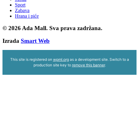
Sport
Zabava
Hrana i piće
© 2026
Ada Mall. Sva prava zadržana.
Izrada
Smart Web
This site is registered on
wpml.org
as a development site. Switch to a
production site key to
remove this banner
.