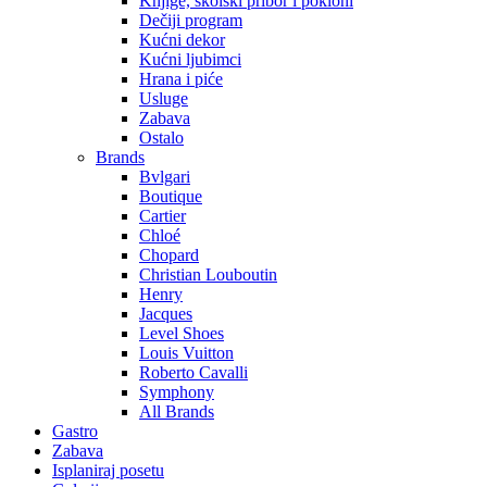
Knjige, školski pribor i pokloni
Dečiji program
Kućni dekor
Kućni ljubimci
Hrana i piće
Usluge
Zabava
Ostalo
Brands
Bvlgari
Boutique
Cartier
Chloé
Chopard
Christian Louboutin
Henry
Jacques
Level Shoes
Louis Vuitton
Roberto Cavalli
Symphony
All Brands
Gastro
Zabava
Isplaniraj posetu