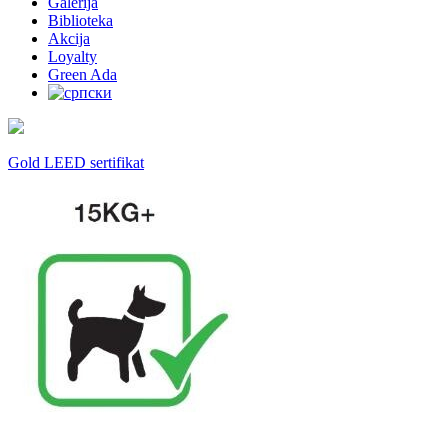
Galerija
Biblioteka
Akcija
Loyalty
Green Ada
Gold LEED sertifikat