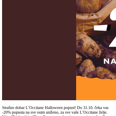
Strašno dobar L’Occitane Halloween popust! Do 31.10. čeka vas
-20% popusta na sve osim sniženo, za sve vaše L’Occitane želje.