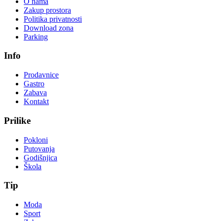
O nama
Zakup prostora
Politika privatnosti
Download zona
Parking
Info
Prodavnice
Gastro
Zabava
Kontakt
Prilike
Pokloni
Putovanja
Godišnjica
Škola
Tip
Moda
Sport