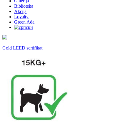
Galerija
Biblioteka
Akcija
Loyalty
Green Ada
Gold LEED sertifikat