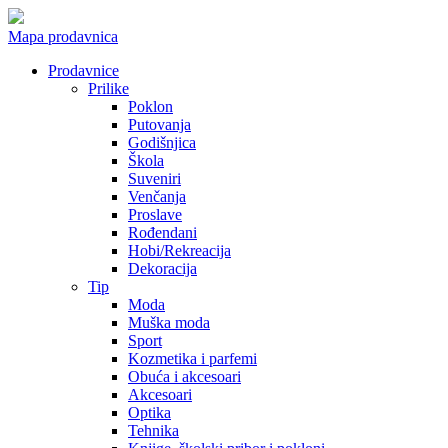
Mapa prodavnica
Prodavnice
Prilike
Poklon
Putovanja
Godišnjica
Škola
Suveniri
Venčanja
Proslave
Rođendani
Hobi/Rekreacija
Dekoracija
Tip
Moda
Muška moda
Sport
Kozmetika i parfemi
Obuća i akcesoari
Akcesoari
Optika
Tehnika