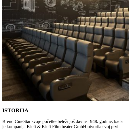
ISTORIJA
Brend CineStar svoje početke beleži još davne 1948. godine, kada
je kompanija Kieft & Kieft Filmtheater GmbH otvorila svoj prvi