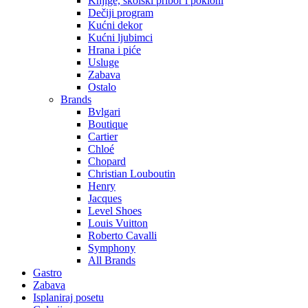
Knjige, školski pribor i pokloni
Dečiji program
Kućni dekor
Kućni ljubimci
Hrana i piće
Usluge
Zabava
Ostalo
Brands
Bvlgari
Boutique
Cartier
Chloé
Chopard
Christian Louboutin
Henry
Jacques
Level Shoes
Louis Vuitton
Roberto Cavalli
Symphony
All Brands
Gastro
Zabava
Isplaniraj posetu