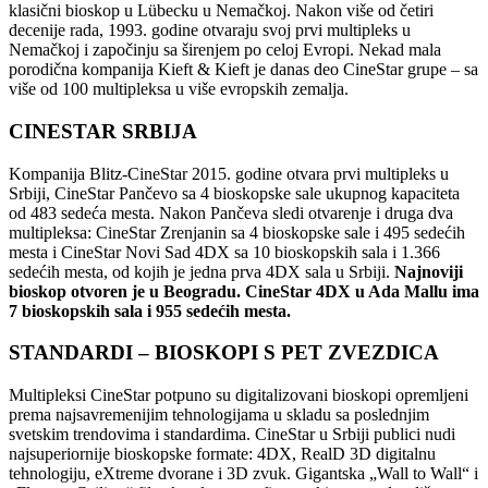
klasični bioskop u Lübecku u Nemačkoj. Nakon više od četiri
decenije rada, 1993. godine otvaraju svoj prvi multipleks u
Nemačkoj i započinju sa širenjem po celoj Evropi. Nekad mala
porodična kompanija Kieft & Kieft je danas deo CineStar grupe – sa
više od 100 multipleksa u više evropskih zemalja.
CINESTAR SRBIJA
Kompanija Blitz-CineStar 2015. godine otvara prvi multipleks u
Srbiji, CineStar Pančevo sa 4 bioskopske sale ukupnog kapaciteta
od 483 sedeća mesta. Nakon Pančeva sledi otvarenje i druga dva
multipleksa: CineStar Zrenjanin sa 4 bioskopske sale i 495 sedećih
mesta i CineStar Novi Sad 4DX sa 10 bioskopskih sala i 1.366
sedećih mesta, od kojih je jedna prva 4DX sala u Srbiji.
Najnoviji
bioskop otvoren je u Beogradu. CineStar 4DX u Ada Mallu ima
7 bioskopskih sala i 955 sedećih mesta.
STANDARDI – BIOSKOPI S PET ZVEZDICA
Multipleksi CineStar potpuno su digitalizovani bioskopi opremljeni
prema najsavremenijim tehnologijama u skladu sa poslednjim
svetskim trendovima i standardima. CineStar u Srbiji publici nudi
najsuperiornije bioskopske formate: 4DX, RealD 3D digitalnu
tehnologiju, eXtreme dvorane i 3D zvuk. Gigantska „Wall to Wall“ i