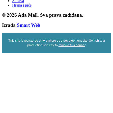
Zabava
Hrana i piće
© 2026
Ada Mall. Sva prava zadržana.
Izrada
Smart Web
This site is registered on
wpml.org
as a development site. Switch to a
production site key to
remove this banner
.