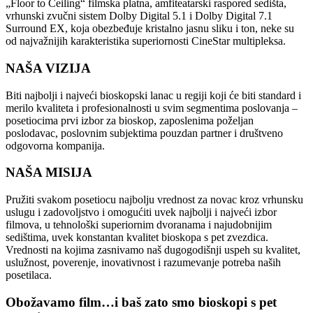
„Floor to Ceiling“ filmska platna, amfiteatarski raspored sedišta,
vrhunski zvučni sistem Dolby Digital 5.1 i Dolby Digital 7.1
Surround EX, koja obezbeđuje kristalno jasnu sliku i ton, neke su
od najvažnijih karakteristika superiornosti CineStar multipleksa.
NAŠA VIZIJA
Biti najbolji i najveći bioskopski lanac u regiji koji će biti standard i
merilo kvaliteta i profesionalnosti u svim segmentima poslovanja –
posetiocima prvi izbor za bioskop, zaposlenima poželjan
poslodavac, poslovnim subjektima pouzdan partner i društveno
odgovorna kompanija.
NAŠA MISIJA
Pružiti svakom posetiocu najbolju vrednost za novac kroz vrhunsku
uslugu i zadovoljstvo i omogućiti uvek najbolji i najveći izbor
filmova, u tehnološki superiornim dvoranama i najudobnijim
sedištima, uvek konstantan kvalitet bioskopa s pet zvezdica.
Vrednosti na kojima zasnivamo naš dugogodišnji uspeh su kvalitet,
uslužnost, poverenje, inovativnost i razumevanje potreba naših
posetilaca.
Obožavamo film…i baš zato smo bioskopi s pet