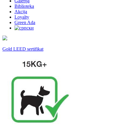
Galerija
Biblioteka
Akcija
Loyalty
Green Ada
Gold LEED sertifikat