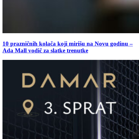
10 prazničnih kolača koji mirišu na Novu godinu –
Ada Mall vodič za slatke trenutke