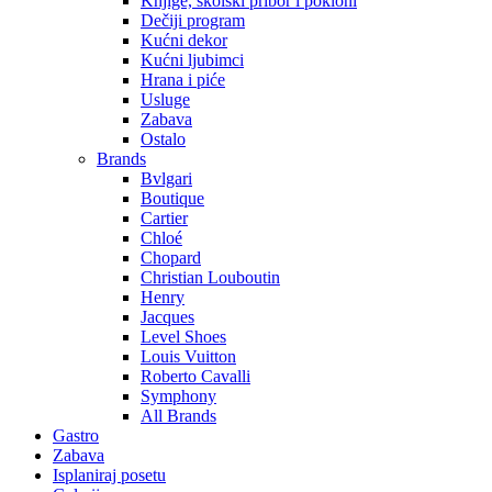
Knjige, školski pribor i pokloni
Dečiji program
Kućni dekor
Kućni ljubimci
Hrana i piće
Usluge
Zabava
Ostalo
Brands
Bvlgari
Boutique
Cartier
Chloé
Chopard
Christian Louboutin
Henry
Jacques
Level Shoes
Louis Vuitton
Roberto Cavalli
Symphony
All Brands
Gastro
Zabava
Isplaniraj posetu