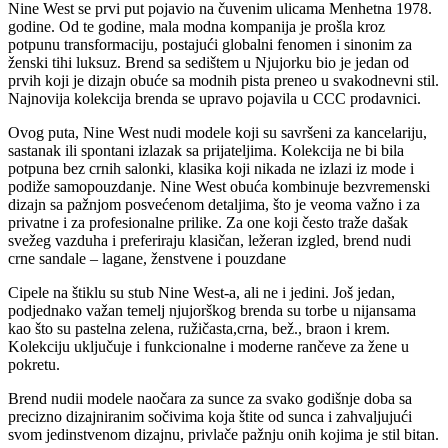
Nine West se prvi put pojavio na čuvenim ulicama Menhetna 1978.
godine. Od te godine, mala modna kompanija je prošla kroz
potpunu transformaciju, postajući globalni fenomen i sinonim za
ženski tihi luksuz. Brend sa sedištem u Njujorku bio je jedan od
prvih koji je dizajn obuće sa modnih pista preneo u svakodnevni stil.
Najnovija kolekcija brenda se upravo pojavila u CCC prodavnici.
Ovog puta, Nine West nudi modele koji su savršeni za kancelariju,
sastanak ili spontani izlazak sa prijateljima. Kolekcija ne bi bila
potpuna bez crnih salonki, klasika koji nikada ne izlazi iz mode i
podiže samopouzdanje. Nine West obuća kombinuje bezvremenski
dizajn sa pažnjom posvećenom detaljima, što je veoma važno i za
privatne i za profesionalne prilike. Za one koji često traže dašak
svežeg vazduha i preferiraju klasičan, ležeran izgled, brend nudi
crne sandale – lagane, ženstvene i pouzdane
Cipele na štiklu su stub Nine West-a, ali ne i jedini. Još jedan,
podjednako važan temelj njujorškog brenda su torbe u nijansama
kao što su pastelna zelena, ružičasta,crna, bež., braon i krem.
Kolekciju uključuje i funkcionalne i moderne rančeve za žene u
pokretu.
Brend nudii modele naočara za sunce za svako godišnje doba sa
precizno dizajniranim sočivima koja štite od sunca i zahvaljujući
svom jedinstvenom dizajnu, privlače pažnju onih kojima je stil bitan.