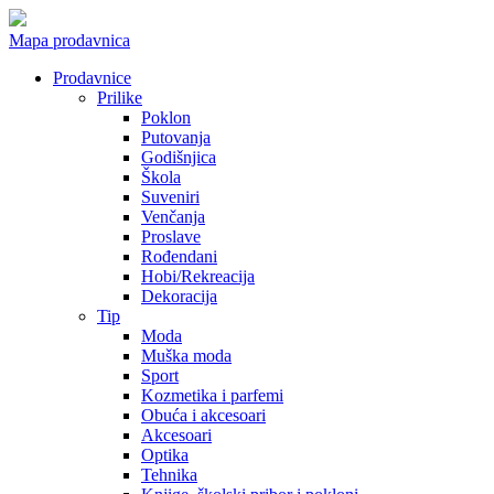
Mapa prodavnica
Prodavnice
Prilike
Poklon
Putovanja
Godišnjica
Škola
Suveniri
Venčanja
Proslave
Rođendani
Hobi/Rekreacija
Dekoracija
Tip
Moda
Muška moda
Sport
Kozmetika i parfemi
Obuća i akcesoari
Akcesoari
Optika
Tehnika