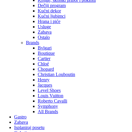
Knjige, školski pribor i pokloni
Dečiji program
Kućni dekor
Kućni ljubimci
Hrana i piće
Usluge
Zabava
Ostalo
Brands
Bvlgari
Boutique
Cartier
Chloé
Chopard
Christian Louboutin
Henry
Jacques
Level Shoes
Louis Vuitton
Roberto Cavalli
Symphony
All Brands
Gastro
Zabava
Isplaniraj posetu