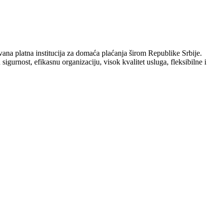
ovana platna institucija za domaća plaćanja širom Republike Srbije.
igurnost, efikasnu organizaciju, visok kvalitet usluga, fleksibilne i