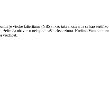
punila je visoke kriterijume (NBS) i kao takva, ostvarila se kao sertifik
oju želite da obavite u nekoj od naših ekspozitura. Nudimo Vam potpunu s
a vrednost.