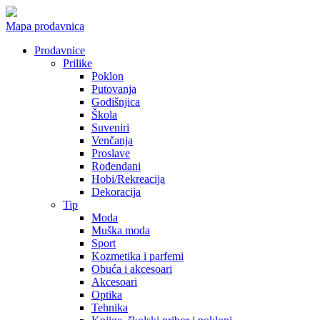
Mapa prodavnica
Prodavnice
Prilike
Poklon
Putovanja
Godišnjica
Škola
Suveniri
Venčanja
Proslave
Rođendani
Hobi/Rekreacija
Dekoracija
Tip
Moda
Muška moda
Sport
Kozmetika i parfemi
Obuća i akcesoari
Akcesoari
Optika
Tehnika