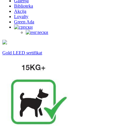
Galerija
Biblioteka
Akcija
Loyalty
Green Ada
Gold LEED sertifikat