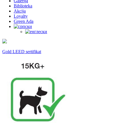
Galerija
Biblioteka
Akcija
Loyalty
Green Ada
Gold LEED sertifikat