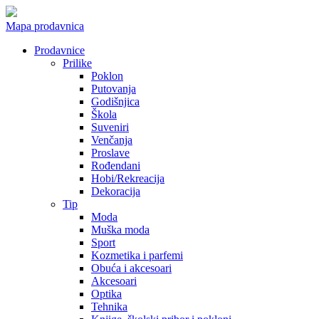
Mapa prodavnica
Prodavnice
Prilike
Poklon
Putovanja
Godišnjica
Škola
Suveniri
Venčanja
Proslave
Rođendani
Hobi/Rekreacija
Dekoracija
Tip
Moda
Muška moda
Sport
Kozmetika i parfemi
Obuća i akcesoari
Akcesoari
Optika
Tehnika