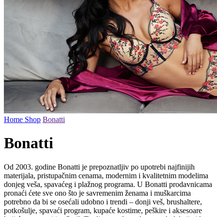
Home
Shop
Bonatti
Bonatti
Od 2003. godine Bonatti je prepoznatljiv po upotrebi najfinijih
materijala, pristupačnim cenama, modernim i kvalitetnim modelima
donjeg veša, spavaćeg i plažnog programa. U Bonatti prodavnicama
pronaći ćete sve ono što je savremenim ženama i muškarcima
potrebno da bi se osećali udobno i trendi – donji veš, brushaltere,
potkošulje, spavaći program, kupaće kostime, peškire i aksesoare