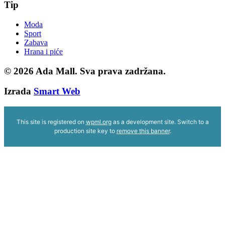
Tip
Moda
Sport
Zabava
Hrana i piće
© 2026
Ada Mall. Sva prava zadržana.
Izrada
Smart Web
This site is registered on
wpml.org
as a development site. Switch to a
production site key to
remove this banner
.