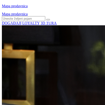
Mapa prodavnica
Mapa prodavnica
DOGAĐAJI
LOYALTY
3D TURA