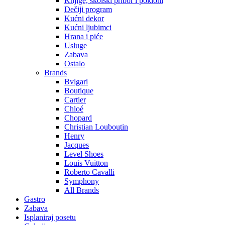
Knjige, školski pribor i pokloni
Dečiji program
Kućni dekor
Kućni ljubimci
Hrana i piće
Usluge
Zabava
Ostalo
Brands
Bvlgari
Boutique
Cartier
Chloé
Chopard
Christian Louboutin
Henry
Jacques
Level Shoes
Louis Vuitton
Roberto Cavalli
Symphony
All Brands
Gastro
Zabava
Isplaniraj posetu