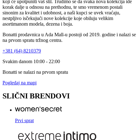
koji će upotpuniti vaš stil. Trudimo se da svaka nova kolekcija ide
korak dalje u odnosu na prethodnu, te smo vremenom postali
sinonim za kvalitet i udobnost, a naši kupci se uvek vraćaju,
nestpljivo isčekujući nove kolekcije koje obiluju velikim
asortimanom modela, dezena i boja.
Bonatti prodavnica u Ada Mall-u postoji od 2019. godine i nalazi se
na prvom spratu tržnog centra.
+381 (64) 8210379
Svakim danom 10:00 - 22:00
Bonatti se nalazi na prvom spratu
Pogledaj na mapi
SLIČNI BRENDOVI
Prvi sprat