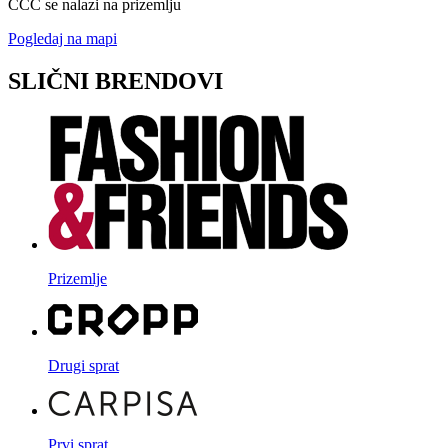
CCC se nalazi na prizemlju
Pogledaj na mapi
SLIČNI BRENDOVI
Prizemlje
Drugi sprat
Prvi sprat