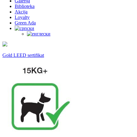
Galerija
Biblioteka
Akcija
Loyalty
Green Ada
Gold LEED sertifikat