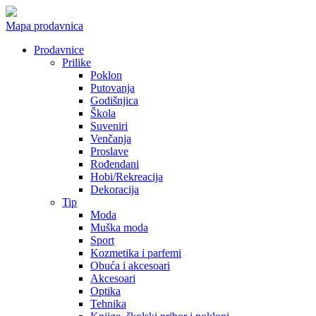
Mapa prodavnica
Prodavnice
Prilike
Poklon
Putovanja
Godišnjica
Škola
Suveniri
Venčanja
Proslave
Rođendani
Hobi/Rekreacija
Dekoracija
Tip
Moda
Muška moda
Sport
Kozmetika i parfemi
Obuća i akcesoari
Akcesoari
Optika
Tehnika