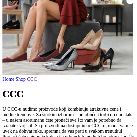
Home
Shop
CCC
CCC
U CCC-u nudimo proizvode koji kombinuju atraktivne cene i
modne trendove. Sa širokim izborom – od obuće i torbi do dodataka
– u našem asortimanu ćete pronaći sve što vam je potrebno da
izrazite svoj stil! Sa proizvodima dostupnim u CCC-u, moda vam je
uvek na dohvat ruke, spremna da vas prati u svakom trenutku!
Pronaći ćete najnovije kolekcije vrhunskih modnih brendova kao što