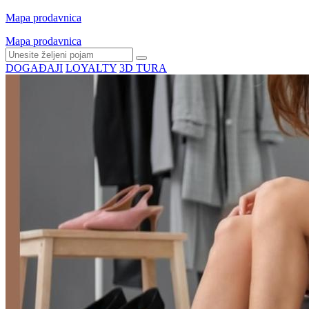
Mapa prodavnica
Mapa prodavnica
DOGAĐAJI
LOYALTY
3D TURA