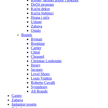
Knjige, školski pribor i pokloni
Dečiji program
Kućni dekor
Kućni ljubimci
Hrana i piće
Usluge
Zabava
Ostalo
Brands
Bvlgari
Boutique
Cartier
Chloé
Chopard
Christian Louboutin
Henry
Jacques
Level Shoes
Louis Vuitton
Roberto Cavalli
Symphony
All Brands
Gastro
Zabava
Isplaniraj posetu