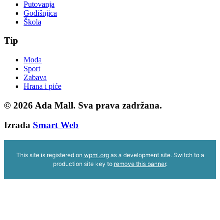
Putovanja
Godišnjica
Škola
Tip
Moda
Sport
Zabava
Hrana i piće
© 2026
Ada Mall. Sva prava zadržana.
Izrada
Smart Web
This site is registered on
wpml.org
as a development site. Switch to a
production site key to
remove this banner
.