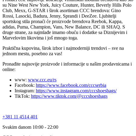
su Nine West New York, Juicy Couture, Hunter, Beverly Hills Polo
Club, Mexx, G-STAR i širok asortiman CCC brendova: Gino
Rossi, Lasocki, Badura, Jenny, Sprandi i DeeZee. Ljubitelji
sportskog stila pronaći će proizvode brendova Reebok, Kappa,
adidas, Puma, Champion, Vans, New Balance, DC ili SHAQ. S
druge strane, za najmlađe imamo obuću i dodatke sa Diznijevim i
Marvelovim likovima i još mnogo toga.
Praktična kupovina, širok izbor i najmoderniji trendovi – sve na
jednom mestu, posebno za vas!
Pronađite najnovije proizvode i informacije u našim prodavnicama i
online:
www:
www.ccc.eu/rs
Facebook:
https://www.facebook.com/cccserbia
Instagram:
https://www.instagram.com/cccshoesbags/
TikTok:
https://www.tiktok.com/@cccshoesbags
+381 11 4514 401
Svakim danom 10:00 - 22:00