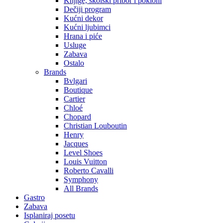
Knjige, školski pribor i pokloni
Dečiji program
Kućni dekor
Kućni ljubimci
Hrana i piće
Usluge
Zabava
Ostalo
Brands
Bvlgari
Boutique
Cartier
Chloé
Chopard
Christian Louboutin
Henry
Jacques
Level Shoes
Louis Vuitton
Roberto Cavalli
Symphony
All Brands
Gastro
Zabava
Isplaniraj posetu