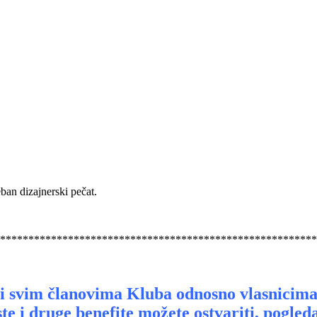
eban dizajnerski pečat.
********************************************************
, i svim članovima Kluba odnosno vlasnicima
te i druge benefite možete ostvariti, pogle