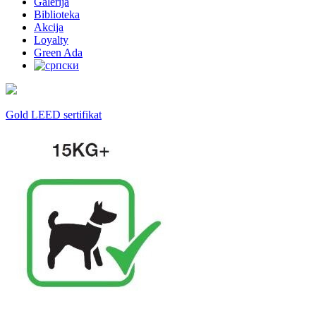
Galerija
Biblioteka
Akcija
Loyalty
Green Ada
Gold LEED sertifikat