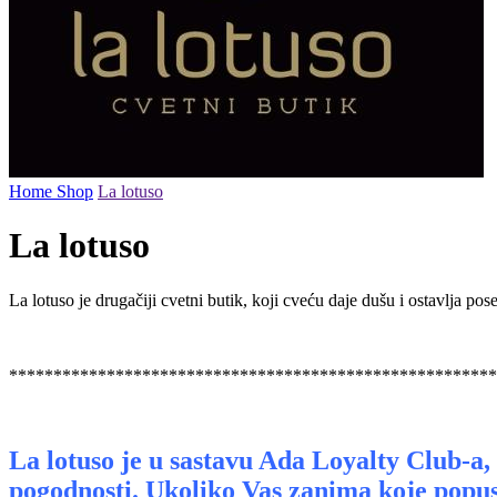
Home
Shop
La lotuso
La lotuso
La lotuso je drugačiji cvetni butik, koji cveću daje dušu i ostavlja pos
*******************************************************
La lotuso je u sastavu Ada Loyalty Club-a
pogodnosti. Ukoliko Vas zanima koje popus