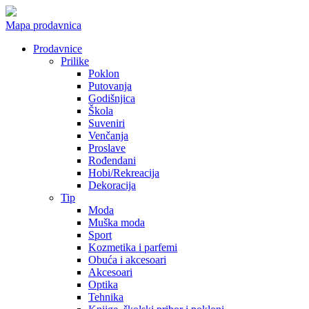
Mapa prodavnica
Prodavnice
Prilike
Poklon
Putovanja
Godišnjica
Škola
Suveniri
Venčanja
Proslave
Rođendani
Hobi/Rekreacija
Dekoracija
Tip
Moda
Muška moda
Sport
Kozmetika i parfemi
Obuća i akcesoari
Akcesoari
Optika
Tehnika