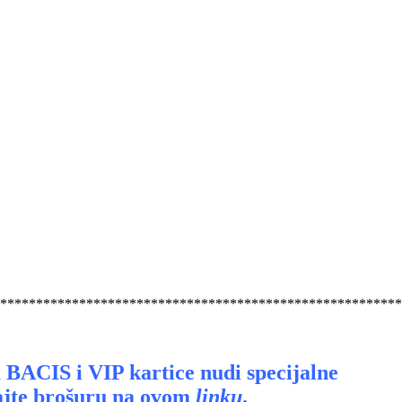
********************************************************
 BACIS i VIP kartice nudi specijalne
dajte brošuru na ovom
linku
.