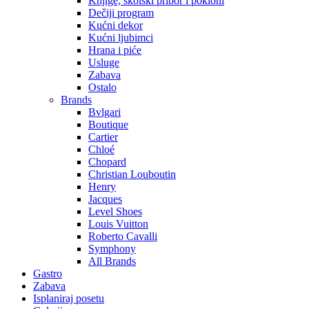
Knjige, školski pribor i pokloni
Dečiji program
Kućni dekor
Kućni ljubimci
Hrana i piće
Usluge
Zabava
Ostalo
Brands
Bvlgari
Boutique
Cartier
Chloé
Chopard
Christian Louboutin
Henry
Jacques
Level Shoes
Louis Vuitton
Roberto Cavalli
Symphony
All Brands
Gastro
Zabava
Isplaniraj posetu