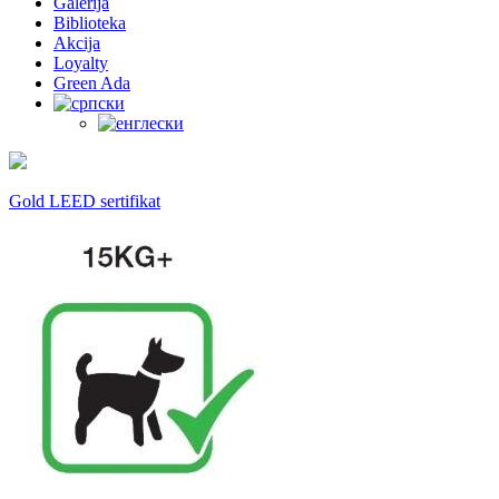
Galerija
Biblioteka
Akcija
Loyalty
Green Ada
Gold LEED sertifikat