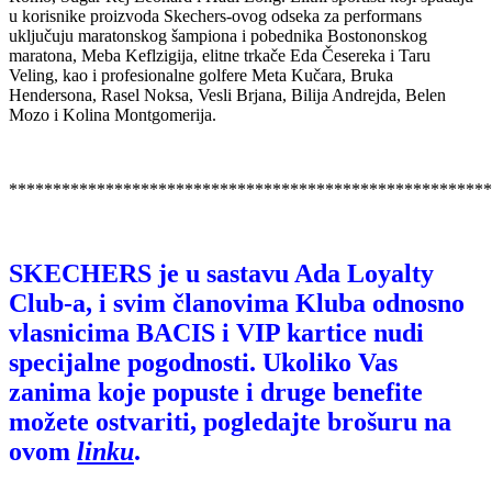
u korisnike proizvoda Skechers-ovog odseka za performans
uključuju maratonskog šampiona i pobednika Bostononskog
maratona, Meba Keflzigija, elitne trkače Eda Česereka i Taru
Veling, kao i profesionalne golfere Meta Kučara, Bruka
Hendersona, Rasel Noksa, Vesli Brjana, Bilija Andrejda, Belen
Mozo i Kolina Montgomerija.
*******************************************************
SKECHERS je u sastavu Ada Loyalty
Club-a, i svim članovima Kluba odnosno
vlasnicima BACIS i VIP kartice nudi
specijalne pogodnosti. Ukoliko Vas
zanima koje popuste i druge benefite
možete ostvariti, pogledajte brošuru na
ovom
linku
.