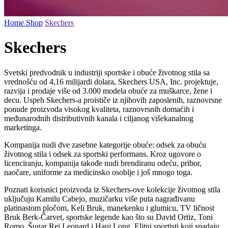
Home
Shop
Skechers
Skechers
Svetski predvodnik u industriji sportske i obuće životnog stila sa
vrednošću od 4,16 milijardi dolara, Skechers USA, Inc. projektuje,
razvija i prodaje više od 3.000 modela obuće za muškarce, žene i
decu. Uspeh Skechers-a proističe iz njihovih zaposlenih, raznovrsne
ponude proizvoda visokog kvaliteta, raznovrsnih domaćih i
međunarodnih distributivnih kanala i ciljanog višekanalnog
marketinga.
Kompanija nudi dve zasebne kategorije obuće: odsek za obuću
životnog stila i odsek za sportski performans. Kroz ugovore o
licenciranju, kompanija takođe nudi brendiranu odeću, pribor,
naočare, uniforme za medicinsko osoblje i još mnogo toga.
Poznati korisnici proizvoda iz Skechers-ove kolekcije životnog stila
uključuju Kamilu Cabejo, muzičarku više puta nagrađivanu
platinastom pločom, Keli Bruk, manekenku i glumicu, TV ličnost
Bruk Berk-Čarvet, sportske legende kao što su David Ortiz, Toni
Romo, Šugar Rej Leonard i Haui Long. Elitni sportisti koji spadaju