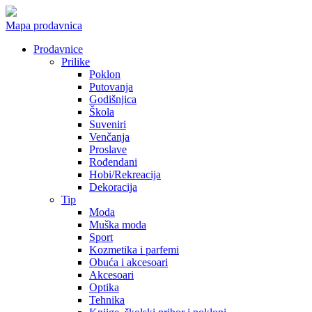
Mapa prodavnica
Prodavnice
Prilike
Poklon
Putovanja
Godišnjica
Škola
Suveniri
Venčanja
Proslave
Rođendani
Hobi/Rekreacija
Dekoracija
Tip
Moda
Muška moda
Sport
Kozmetika i parfemi
Obuća i akcesoari
Akcesoari
Optika
Tehnika