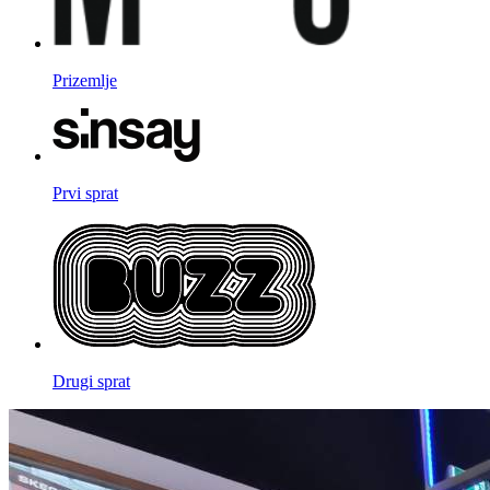
Prizemlje
Prvi sprat
Drugi sprat