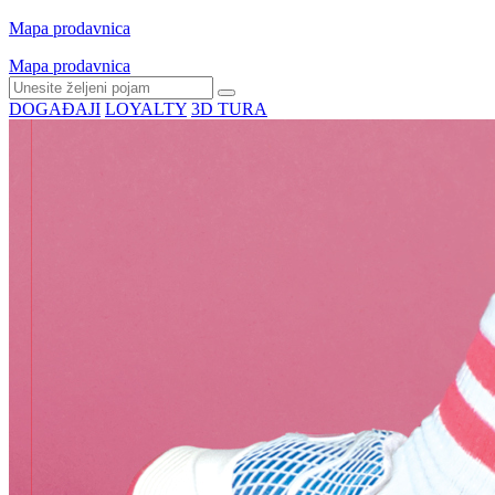
Mapa prodavnica
Mapa prodavnica
DOGAĐAJI
LOYALTY
3D TURA