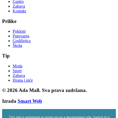
Gastro
Zabava
Kontakt
Prilike
Pokloni
Putovanja
Godišnjica
Škola
Tip
Moda
Sport
Zabava
Hrana i piće
© 2026
Ada Mall. Sva prava zadržana.
Izrada
Smart Web
This site is registered on
wpml.org
as a development site. Switch to a