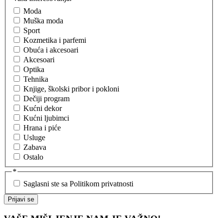
Moda
Muška moda
Sport
Kozmetika i parfemi
Obuća i akcesoari
Akcesoari
Optika
Tehnika
Knjige, školski pribor i pokloni
Dečiji program
Kućni dekor
Kućni ljubimci
Hrana i piće
Usluge
Zabava
Ostalo
*
Saglasni ste sa Politikom privatnosti
Prijavi se