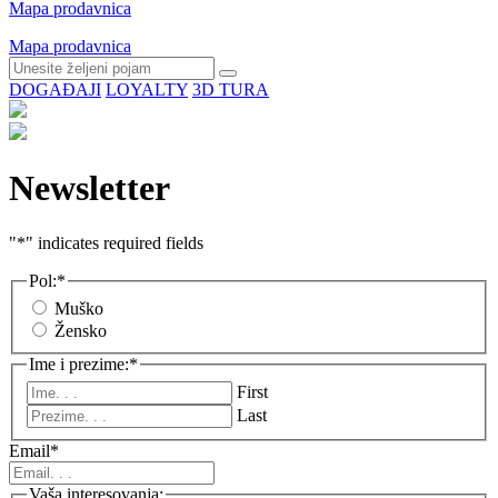
Mapa prodavnica
Mapa prodavnica
DOGAĐAJI
LOYALTY
3D TURA
Newsletter
"
*
" indicates required fields
Pol:
*
Muško
Žensko
Ime i prezime:
*
First
Last
Email
*
Vaša interesovanja: