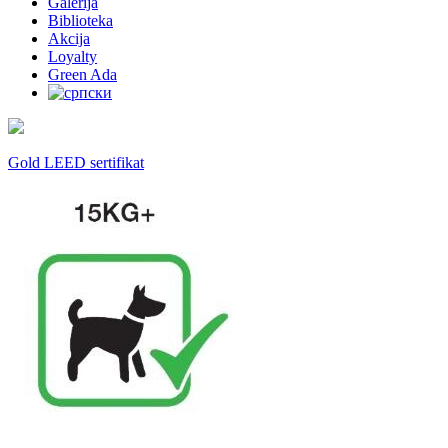
Galerija
Biblioteka
Akcija
Loyalty
Green Ada
Gold LEED sertifikat