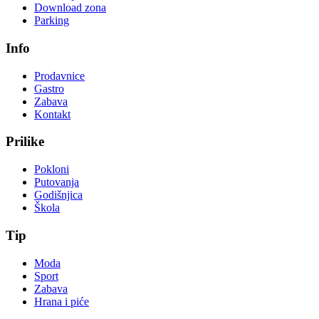
Download zona
Parking
Info
Prodavnice
Gastro
Zabava
Kontakt
Prilike
Pokloni
Putovanja
Godišnjica
Škola
Tip
Moda
Sport
Zabava
Hrana i piće