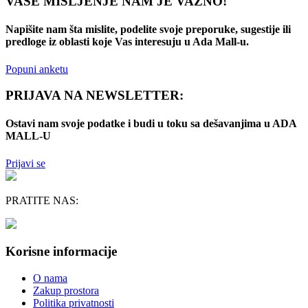
VAŠE MIŠLJENJE NAM JE VAŽNO!
Napišite nam šta mislite, podelite svoje preporuke, sugestije ili
predloge iz oblasti koje Vas interesuju u Ada Mall-u.
Popuni anketu
PRIJAVA NA NEWSLETTER:
Ostavi nam svoje podatke i budi u toku sa dešavanjima u ADA
MALL-U
Prijavi se
PRATITE NAS:
Korisne informacije
O nama
Zakup prostora
Politika privatnosti