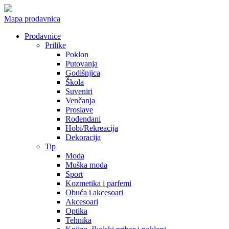
Mapa prodavnica
Prodavnice
Prilike
Poklon
Putovanja
Godišnjica
Škola
Suveniri
Venčanja
Proslave
Rođendani
Hobi/Rekreacija
Dekoracija
Tip
Moda
Muška moda
Sport
Kozmetika i parfemi
Obuća i akcesoari
Akcesoari
Optika
Tehnika