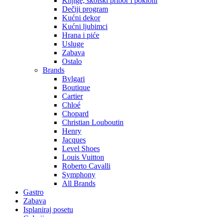
Knjige, školski pribor i pokloni
Dečiji program
Kućni dekor
Kućni ljubimci
Hrana i piće
Usluge
Zabava
Ostalo
Brands
Bvlgari
Boutique
Cartier
Chloé
Chopard
Christian Louboutin
Henry
Jacques
Level Shoes
Louis Vuitton
Roberto Cavalli
Symphony
All Brands
Gastro
Zabava
Isplaniraj posetu