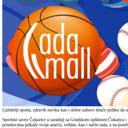
Ljubitelji sporta, zdravih navika kao i dobre zabave imaće priliku da
Sportski savez Čukarice u saradnji sa Gradskom opštinom Čukarica i na
posetiocima prikaže svoja umeća, veštine, kao i način rada, a na po