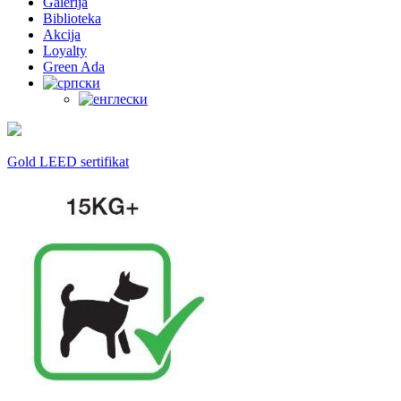
Galerija
Biblioteka
Akcija
Loyalty
Green Ada
Gold LEED sertifikat