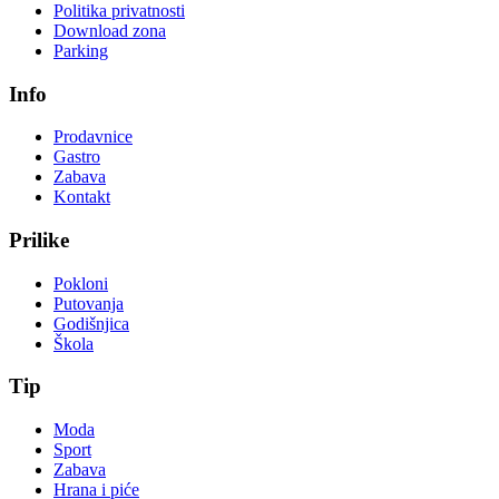
Politika privatnosti
Download zona
Parking
Info
Prodavnice
Gastro
Zabava
Kontakt
Prilike
Pokloni
Putovanja
Godišnjica
Škola
Tip
Moda
Sport
Zabava
Hrana i piće