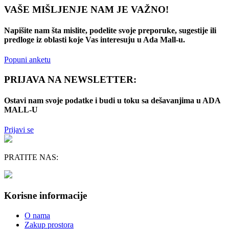
VAŠE MIŠLJENJE NAM JE VAŽNO!
Napišite nam šta mislite, podelite svoje preporuke, sugestije ili
predloge iz oblasti koje Vas interesuju u Ada Mall-u.
Popuni anketu
PRIJAVA NA NEWSLETTER:
Ostavi nam svoje podatke i budi u toku sa dešavanjima u ADA
MALL-U
Prijavi se
PRATITE NAS:
Korisne informacije
O nama
Zakup prostora