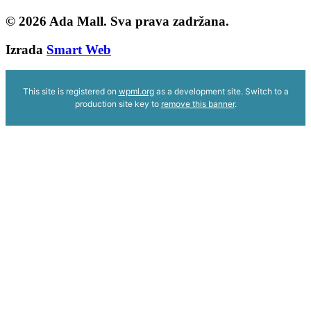
© 2026
Ada Mall. Sva prava zadržana.
Izrada
Smart Web
This site is registered on
wpml.org
as a development site. Switch to a
production site key to
remove this banner
.