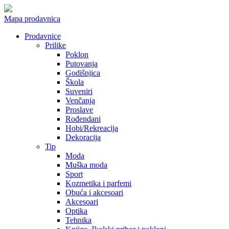
Mapa prodavnica
Prodavnice
Prilike
Poklon
Putovanja
Godišnjica
Škola
Suveniri
Venčanja
Proslave
Rođendani
Hobi/Rekreacija
Dekoracija
Tip
Moda
Muška moda
Sport
Kozmetika i parfemi
Obuća i akcesoari
Akcesoari
Optika
Tehnika