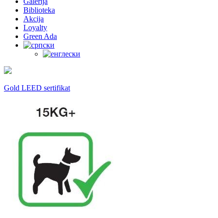
Galerija
Biblioteka
Akcija
Loyalty
Green Ada
Gold LEED sertifikat