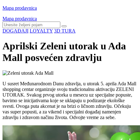
Mapa prodavnica
Mapa prodavnica
DOGAĐAJI
LOYALTY
3D TURA
Aprilski Zeleni utorak u Ada
Mall posvećen zdravlju
U susret Međunarodnom Danu zdravlja, u utorak 5. aprila Ada Mall
shopping centar organizuje svoju tradicionalnu aktivaciju ZELENI
UTORAK. Svakog prvog utorka u mesecu uz specijalne popuste,
bavimo se inicijativama koje se uklapaju u podizanje ekološke
svesti. Ovoga puta akcenat je na brizi o ličnom zdravlju. Očekuju
vas super popusti, a za vikend i specijalni događaj namenjen
zdravlju i zdravom načinu života. Odvojte vreme za sebe.