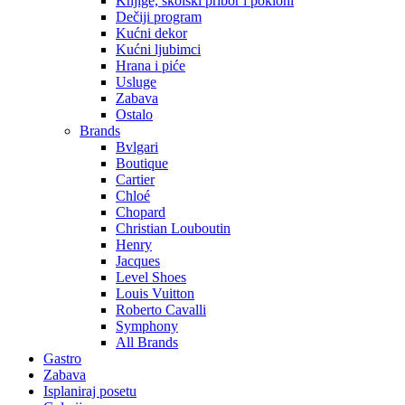
Knjige, školski pribor i pokloni
Dečiji program
Kućni dekor
Kućni ljubimci
Hrana i piće
Usluge
Zabava
Ostalo
Brands
Bvlgari
Boutique
Cartier
Chloé
Chopard
Christian Louboutin
Henry
Jacques
Level Shoes
Louis Vuitton
Roberto Cavalli
Symphony
All Brands
Gastro
Zabava
Isplaniraj posetu