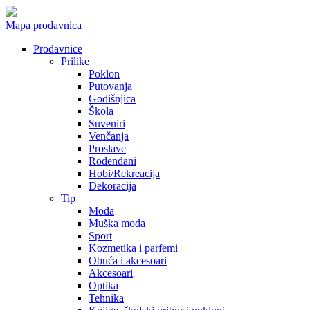
Mapa prodavnica
Prodavnice
Prilike
Poklon
Putovanja
Godišnjica
Škola
Suveniri
Venčanja
Proslave
Rođendani
Hobi/Rekreacija
Dekoracija
Tip
Moda
Muška moda
Sport
Kozmetika i parfemi
Obuća i akcesoari
Akcesoari
Optika
Tehnika