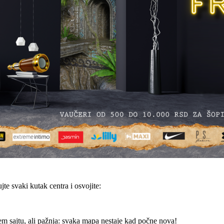
te svaki kutak centra i osvojite:
em sajtu, ali pažnja: svaka mapa nestaje kad počne nova!