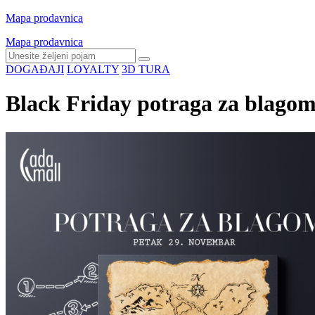
Mapa prodavnica
Mapa prodavnica
DOGAĐAJI
LOYALTY
3D TURA
Black Friday potraga za blago