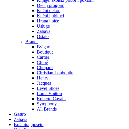
Knjige, školski pribor i pokloni
Dečiji program
Kućni dekor
Kućni ljubimci
Hrana i piće
Usluge
Zabava
Ostalo
Brands
Bvlgari
Boutique
Cartier
Chloé
Chopard
Christian Louboutin
Henry
Jacques
Level Shoes
Louis Vuitton
Roberto Cavalli
Symphony
All Brands
Gastro
Zabava
Isplaniraj posetu