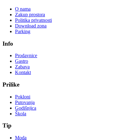
O nama
Zakup prostora
Politika privatnosti
Download zona
Parking
Info
Prodavnice
Gastro
Zabava
Kontakt
Prilike
Pokloni
Putovanja
Godišnjica
Škola
Tip
Moda