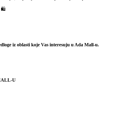
 🛍️
redloge iz oblasti koje Vas interesuju u Ada Mall-u.
A MALL-U