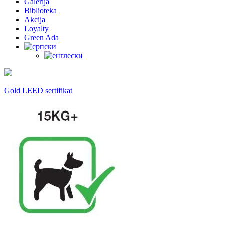
Galerija
Biblioteka
Akcija
Loyalty
Green Ada
Gold LEED sertifikat