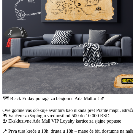
🗺️ Black Friday potraga za blagom u Ada Mall-u ! 🎉
Ove godine vas očekuje avantura kao nikada pre! Pratite mapu, istražuj
🎁 Vaučere za šoping u vrednosti od 500 do 10.000 RSD
🎁 Ekskluzivne Ada Mall VIP Loyalty kartice za sjajne popuste
📍 Prva tura kreće u 10h, druga u 18h – mape će biti dostupne na naš