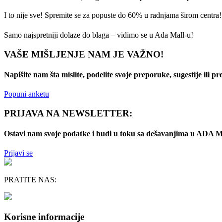
I to nije sve! Spremite se za popuste do 60% u radnjama širom centra!
Samo najspretniji dolaze do blaga – vidimo se u Ada Mall-u!
VAŠE MIŠLJENJE NAM JE VAŽNO!
Napišite nam šta mislite, podelite svoje preporuke, sugestije ili p
Popuni anketu
PRIJAVA NA NEWSLETTER:
Ostavi nam svoje podatke i budi u toku sa dešavanjima u AD
Prijavi se
PRATITE NAS:
Korisne informacije