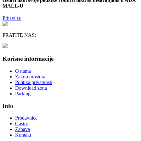
Ostavi nam svoje podatke i budi u toku sa dešavanjima u ADA
MALL-U
Prijavi se
PRATITE NAS:
Korisne informacije
O nama
Zakup prostora
Politika privatnosti
Download zona
Parking
Info
Prodavnice
Gastro
Zabava
Kontakt