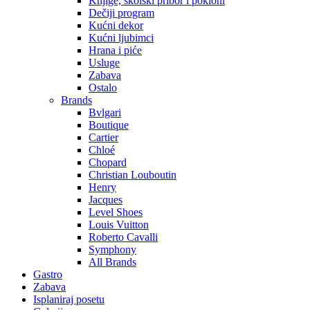
Knjige, školski pribor i pokloni
Dečiji program
Kućni dekor
Kućni ljubimci
Hrana i piće
Usluge
Zabava
Ostalo
Brands
Bvlgari
Boutique
Cartier
Chloé
Chopard
Christian Louboutin
Henry
Jacques
Level Shoes
Louis Vuitton
Roberto Cavalli
Symphony
All Brands
Gastro
Zabava
Isplaniraj posetu