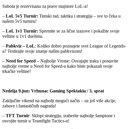
Subota je rezervisana za prave majstore LoL-a!
–
LoL 5v5 Turnir:
Timski rad, taktika i strategija – sve to čeka u
našem 5v5 turniru!
–
LoL 1v1 Turnir:
Spremite se za lične izazove i pokažite svoje
veštine u 1v1 duelima.
–
Pabkviz – LoL
: Koliko dobro poznajete svet League of Legends-
a? Testirajte svoje znanje našim pabkvizom!
–
Need for Speed
– Najbolje Vreme: Osvajajte traku i postavite
najbolje vreme u Need for Speed-u kako biste pokazali svoje
trkačke veštine!
Nedelja 9.jun: Vrhunac Gaming Spektakla / 3. sprat
Zaključite vikend na najbolji mogući način – uz još više akcije,
zabave i fantastičnih nagrada!
–
TFT Turnir
: Sklopi strategiju, izaberite najbolje šampione i
osvojite turnir u Teamfight Tactics-u!