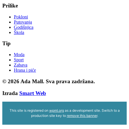
Prilike
Pokloni
Putovanja
Godišnjica
Škola
Tip
Moda
Sport
Zabava
Hrana i piće
© 2026
Ada Mall. Sva prava zadržana.
Izrada
Smart Web
This site is registered on
wpml.org
as a development site. Switch to a
production site key to
remove this banner
.