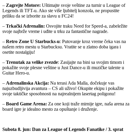
–
Zagrejte Motore:
Uštimajte svoje veštine za turnir u League of
Legends ili TFT-u. Ako ste više ljubitelj konzola, ne propustite
priliku da se izborite za slavu u FC24!
–
Trkački Adrenalin:
Osvojite traku Need for Speed-a, zabeležite
svoje najbrže vreme i uđite u trku za fantastične nagrade.
–
Retro Zone U Starbucks-u
: Putovanje kroz vreme čeka vas na
našem retro mestu u Starbucksu. Vratite se u zlatno doba igara i
osetite nostalgiju!
–
Trenutak za velike zvezde
: Zasijajte na bini sa svojim timom i
pokažite svoje plesne veštine u Just Dance-u ili muzičke talente u
Guitar Hero-u.
–
Adrenalinska Akcija:
Na terasi Ada Malla, dočekuje vas
najuzbudljivija avantura – CS ali uživo! Okupite ekipu i pokažite
svoje taktičke sposobnosti na najrealnijem lasertag poligonu!
–
Board Game Arena:
Za one koji traže mirnije igre, naša arena za
board igre je idealno mesto za opuštanje i druženje.
Subota 8. jun: Dan za League of Legends Fanatike / 3. sprat