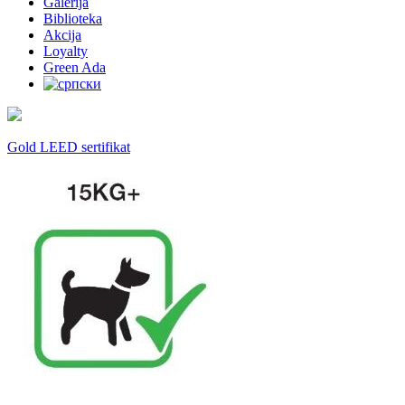
Galerija
Biblioteka
Akcija
Loyalty
Green Ada
Gold LEED sertifikat