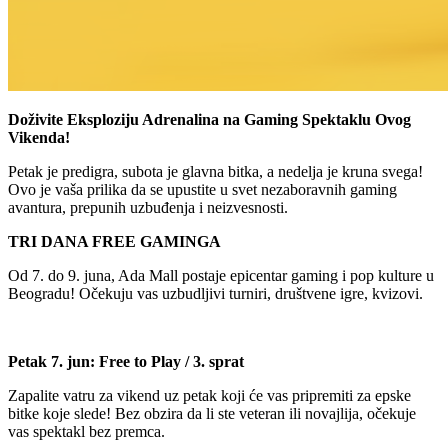
Doživite Eksploziju Adrenalina na Gaming Spektaklu Ovog
Vikenda!
Petak je predigra, subota je glavna bitka, a nedelja je kruna svega!
Ovo je vaša prilika da se upustite u svet nezaboravnih gaming
avantura, prepunih uzbuđenja i neizvesnosti.
TRI DANA FREE GAMINGA
Od 7. do 9. juna, Ada Mall postaje epicentar gaming i pop kulture u
Beogradu! Očekuju vas uzbudljivi turniri, društvene igre, kvizovi.
Petak 7. jun: Free to Play / 3. sprat
Zapalite vatru za vikend uz petak koji će vas pripremiti za epske
bitke koje slede! Bez obzira da li ste veteran ili novajlija, očekuje
vas spektakl bez premca.