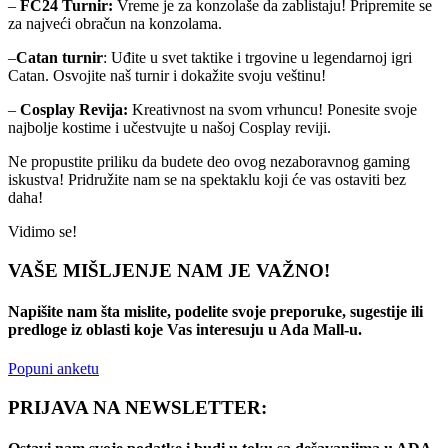
–
FC24 Turnir:
Vreme je za konzolaše da zablistaju! Pripremite se
za najveći obračun na konzolama.
–
Catan turnir
: Uđite u svet taktike i trgovine u legendarnoj igri
Catan. Osvojite naš turnir i dokažite svoju veštinu!
–
Cosplay Revija:
Kreativnost na svom vrhuncu! Ponesite svoje
najbolje kostime i učestvujte u našoj Cosplay reviji.
Ne propustite priliku da budete deo ovog nezaboravnog gaming
iskustva! Pridružite nam se na spektaklu koji će vas ostaviti bez
daha!
Vidimo se!
VAŠE MIŠLJENJE NAM JE VAŽNO!
Napišite nam šta mislite, podelite svoje preporuke, sugestije ili
predloge iz oblasti koje Vas interesuju u Ada Mall-u.
Popuni anketu
PRIJAVA NA NEWSLETTER: