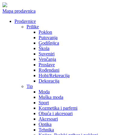
Mapa prodavnica
Prodavnice
Prilike
Poklon
Putovanja
Godišnjica
Škola
Suveniri
Venčanja
Proslave
Rođendani
Hobi/Rekreacija
Dekoracija
Tip
Moda
Muška moda
Sport
Kozmetika i parfemi
Obuća i akcesoari
Akcesoari
Optika
Tehnika