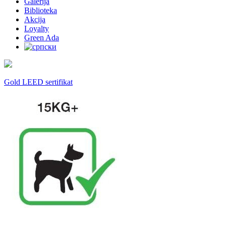
Galerija
Biblioteka
Akcija
Loyalty
Green Ada
Gold LEED sertifikat