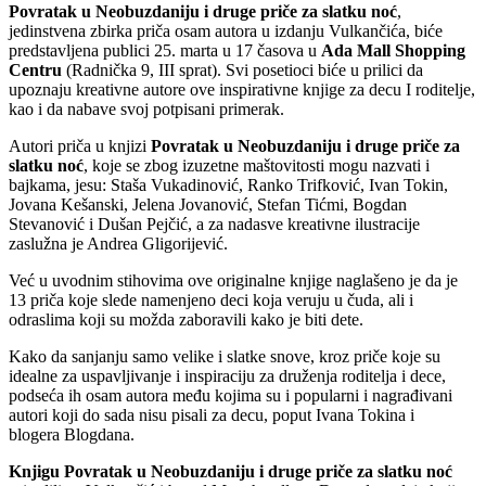
Povratak u Neobuzdaniju i druge priče za slatku noć
,
jedinstvena zbirka priča osam autora u izdanju Vulkančića, biće
predstavljena publici 25. marta u 17 časova u
Ada Mall Shopping
Centru
(Radnička 9, III sprat). Svi posetioci biće u prilici da
upoznaju kreativne autore ove inspirativne knjige za decu I roditelje,
kao i da nabave svoj potpisani primerak.
Autori priča u knjizi
Povratak u Neobuzdaniju i druge priče za
slatku noć
, koje se zbog izuzetne maštovitosti mogu nazvati i
bajkama, jesu: Staša Vukadinović, Ranko Trifković, Ivan Tokin,
Jovana Kešanski, Jelena Jovanović, Stefan Tićmi, Bogdan
Stevanović i Dušan Pejčić, a za nadasve kreativne ilustracije
zaslužna je Andrea Gligorijević.
Već u uvodnim stihovima ove originalne knjige naglašeno je da je
13 priča koje slede namenjeno deci koja veruju u čuda, ali i
odraslima koji su možda zaboravili kako je biti dete.
Kako da sanjanju samo velike i slatke snove, kroz priče koje su
idealne za uspavljivanje i inspiraciju za druženja roditelja i dece,
podseća ih osam autora među kojima su i popularni i nagrađivani
autori koji do sada nisu pisali za decu, poput Ivana Tokina i
blogera Blogdana.
Knjigu Povratak u Neobuzdaniju i druge priče za slatku noć