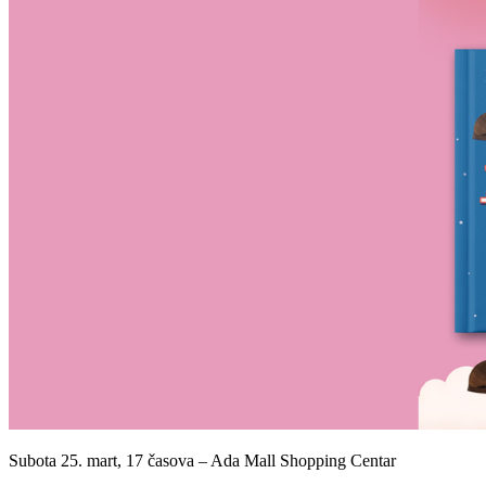
Subota 25. mart, 17 časova – Ada Mall Shopping Centar