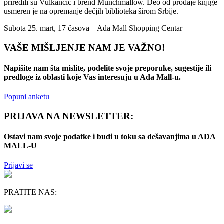
priredili su Vulkančić i brend Munchmallow. Deo od prodaje knjige
usmeren je na opremanje dečjih biblioteka širom Srbije.
Subota 25. mart, 17 časova – Ada Mall Shopping Centar
VAŠE MIŠLJENJE NAM JE VAŽNO!
Napišite nam šta mislite, podelite svoje preporuke, sugestije ili
predloge iz oblasti koje Vas interesuju u Ada Mall-u.
Popuni anketu
PRIJAVA NA NEWSLETTER:
Ostavi nam svoje podatke i budi u toku sa dešavanjima u ADA
MALL-U
Prijavi se
PRATITE NAS: