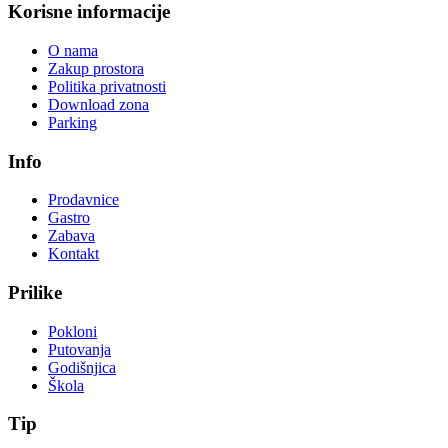
Korisne informacije
O nama
Zakup prostora
Politika privatnosti
Download zona
Parking
Info
Prodavnice
Gastro
Zabava
Kontakt
Prilike
Pokloni
Putovanja
Godišnjica
Škola
Tip