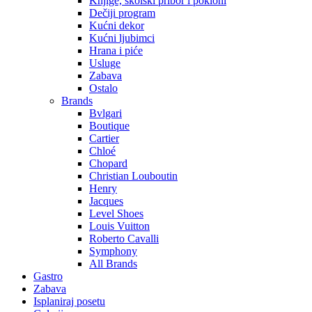
Knjige, školski pribor i pokloni
Dečiji program
Kućni dekor
Kućni ljubimci
Hrana i piće
Usluge
Zabava
Ostalo
Brands
Bvlgari
Boutique
Cartier
Chloé
Chopard
Christian Louboutin
Henry
Jacques
Level Shoes
Louis Vuitton
Roberto Cavalli
Symphony
All Brands
Gastro
Zabava
Isplaniraj posetu