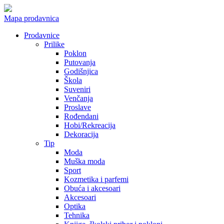
Mapa prodavnica
Prodavnice
Prilike
Poklon
Putovanja
Godišnjica
Škola
Suveniri
Venčanja
Proslave
Rođendani
Hobi/Rekreacija
Dekoracija
Tip
Moda
Muška moda
Sport
Kozmetika i parfemi
Obuća i akcesoari
Akcesoari
Optika
Tehnika