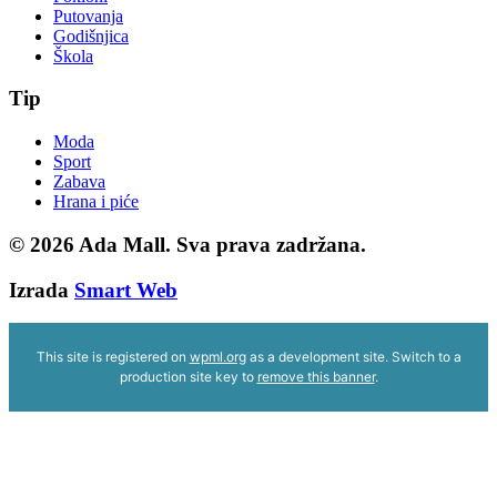
Putovanja
Godišnjica
Škola
Tip
Moda
Sport
Zabava
Hrana i piće
© 2026
Ada Mall. Sva prava zadržana.
Izrada
Smart Web
This site is registered on
wpml.org
as a development site. Switch to a
production site key to
remove this banner
.