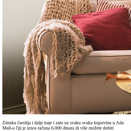
Zimska čarolija i dalje traje i zato uz svaku svaku kupovinu u Ada
Mall-u čiji je iznos računa 6.000 dinara ili više možete dobiti