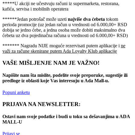
*****U akciji ne učestvuju računi iz supermarketa, restorana,
kafića, servisa i mobilnih operatera
******Jedan potrošač može uzeti
najviše dva ćebeta
tokom
perioda promocije (uz jedan račun u vrednosti od 6.000,00+ RSD
dobija se jedno ćebe, a jedna osoba može dobiti maksimalno dva
ćebeta uz dva pojedinačna računa u vrednosti od 6.000,00+ RSD)
******* Nagradu NIJE moguće rezervisati putem aplikacije i
ne
važi za račune skenirane putem Ada Loyalty Klub aplikacije
VAŠE MIŠLJENJE NAM JE VAŽNO!
Napišite nam šta mislite, podelite svoje preporuke, sugestije ili
predloge iz oblasti koje Vas interesuju u Ada Mall-u.
Popuni anketu
PRIJAVA NA NEWSLETTER:
Ostavi nam svoje podatke i budi u toku sa dešavanjima u ADA
MALL-U
Prijavi se