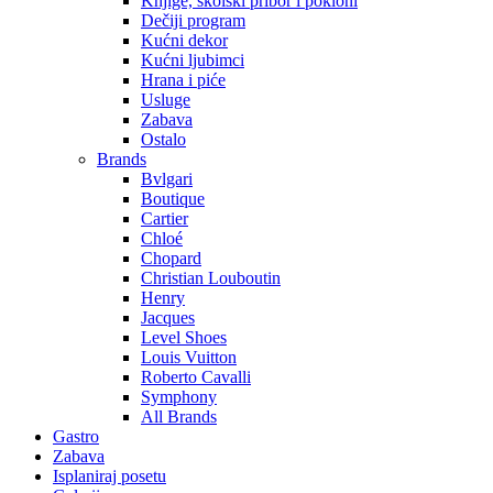
Knjige, školski pribor i pokloni
Dečiji program
Kućni dekor
Kućni ljubimci
Hrana i piće
Usluge
Zabava
Ostalo
Brands
Bvlgari
Boutique
Cartier
Chloé
Chopard
Christian Louboutin
Henry
Jacques
Level Shoes
Louis Vuitton
Roberto Cavalli
Symphony
All Brands
Gastro
Zabava
Isplaniraj posetu