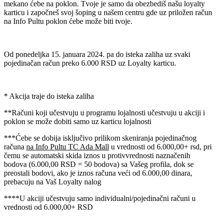
mekano ćebe na poklon. Tvoje je samo da obezbediš našu loyalty
karticu i započneš svoj šoping u našem centru gde uz priložen račun
na Info Pultu poklon ćebe može biti tvoje.
Od ponedeljka 15. januara 2024. pa do isteka zaliha uz svaki
pojedinačan račun preko 6.000 RSD uz Loyalty karticu.
* Akcija traje do isteka zaliha
**Računi koji učestvuju u programu lojalnosti učestvuju u akciji i
poklon se može dobiti samo uz karticu lojalnosti
***Ćebe se dobija isključivo prilikom skeniranja pojedinačnog
računa
na Info Pultu TC Ada Mall
u vrednosti od 6.000,00+ rsd, pri
čemu se automatski skida iznos u protivvrednosti naznačenih
bodova (6.000,00 RSD = 50 bodova) sa Vašeg profila, dok se
preostali bodovi, ako je iznos računa veći od 6.000,00 dinara,
prebacuju na Vaš Loyalty nalog
****U akciji učestvuju samo individualni/pojedinačni računi u
vrednosti od 6.000,00+ RSD