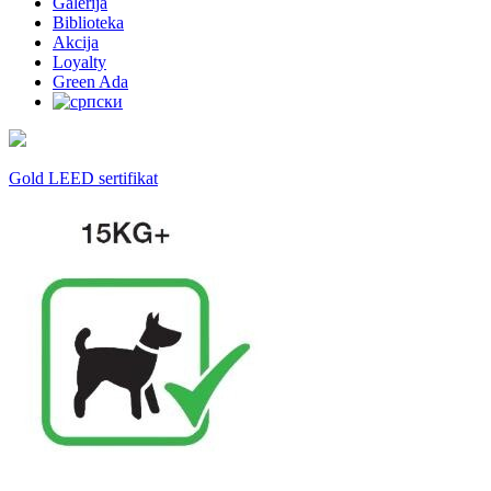
Galerija
Biblioteka
Akcija
Loyalty
Green Ada
Gold LEED sertifikat