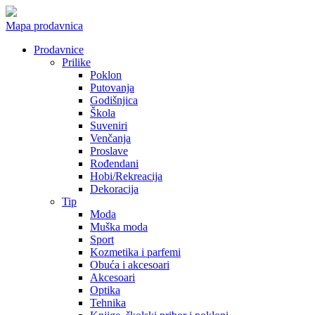
Mapa prodavnica
Prodavnice
Prilike
Poklon
Putovanja
Godišnjica
Škola
Suveniri
Venčanja
Proslave
Rođendani
Hobi/Rekreacija
Dekoracija
Tip
Moda
Muška moda
Sport
Kozmetika i parfemi
Obuća i akcesoari
Akcesoari
Optika
Tehnika