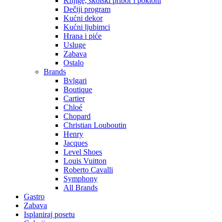
Knjige, školski pribor i pokloni
Dečiji program
Kućni dekor
Kućni ljubimci
Hrana i piće
Usluge
Zabava
Ostalo
Brands
Bvlgari
Boutique
Cartier
Chloé
Chopard
Christian Louboutin
Henry
Jacques
Level Shoes
Louis Vuitton
Roberto Cavalli
Symphony
All Brands
Gastro
Zabava
Isplaniraj posetu