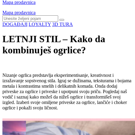
Mapa prodavnica
Mapa prodavnica
DOGAĐAJI
LOYALTY
3D TURA
LETNJI STIL – Kako da
kombinuješ ogrlice?
Nizanje ogrlica predstavlja eksperimentisanje, kreativnost i
izražavanje sopstvenog stila. Igraj se dužinama, teksturama i bojama
metala i kontrastima smelih i delikatnih komada. Onda dodaj
priveske za ogrlice i priveske i upotpuni svoju priču. Pogledaj naš
vodič i saznaj kako možeš da nižeš ogrlice i transformišeš svoj
izgled. Izaberi svoje omiljene priveske za ogrlice, lančiće i choker
ogrlice i pokaži svoju ličnost.