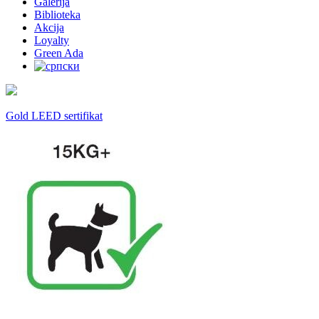
Galerija
Biblioteka
Akcija
Loyalty
Green Ada
Gold LEED sertifikat