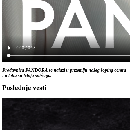
Prodavnica PANDORA se nalazi u prizemlju našeg šoping centra
i u toku su letnja sniženja.
Poslednje vesti