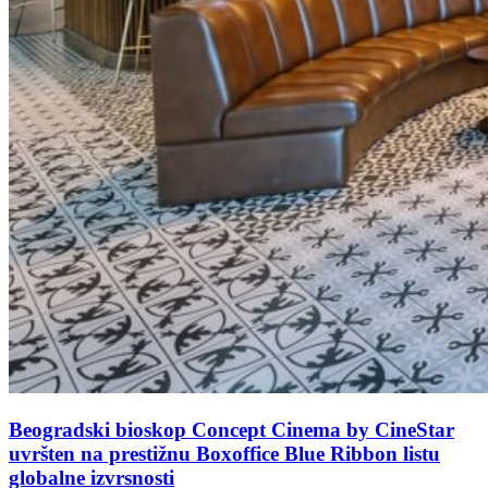
Beogradski bioskop Concept Cinema by CineStar
uvršten na prestižnu Boxoffice Blue Ribbon listu
globalne izvrsnosti