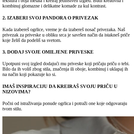
tekstura i boja metala i kreiraj jedinstven izgled. Budi kreativna i
kombinuj glomazne i delikatne komade za kul kontrast.
2. IZABERI SVOJ PANDORA O PRIVEZAK
Kada izabereš ogrlice, vreme je da izabereš nosač privezaka. Naš
privezak za priveske u obliku srca je savršen način da istakneš priče
koje želiš da podeliš sa svetom.
3. DODAJ SVOJE OMILJENE PRIVESKE
Upotpuni svoj izgled dodajući mu priveske koji pričaju priču o tebi.
Bilo da ih voliš zbog stila, značenja ili oboje, kombinuj i uklapaj ih
na način koji pokazuje ko si.
IMAŠ INSPIRACIJU DA KREIRAŠ SVOJU PRIČU U
NIZOVIMA?
Počni od istraživanja ponude ogrlica i potraži one koje odgovaraju
tvom stilu.