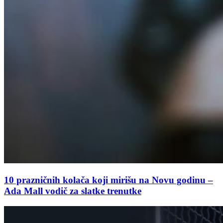
10 prazničnih kolača koji mirišu na Novu godinu –
Ada Mall vodič za slatke trenutke