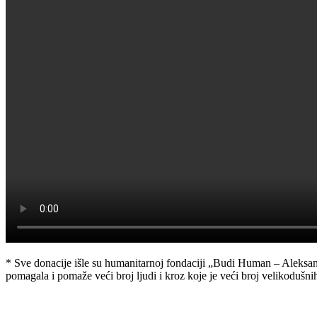
* Sve donacije išle su humanitarnoj fondaciji „Budi Human – Aleksandar
pomagala i pomaže veći broj ljudi i kroz koje je veći broj velikoduš