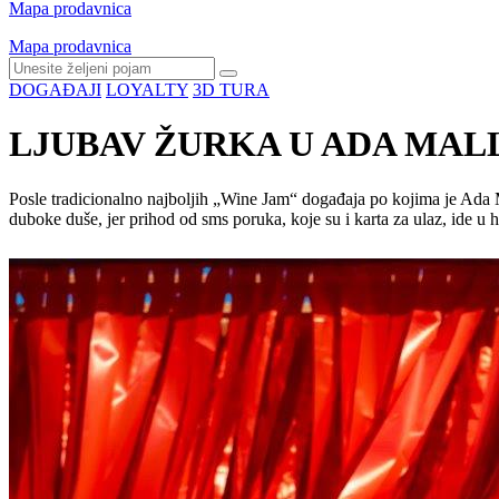
Mapa prodavnica
Mapa prodavnica
DOGAĐAJI
LOYALTY
3D TURA
LJUBAV ŽURKA U ADA MAL
Posle tradicionalno najboljih „Wine Jam“ događaja po kojima je Ada M
duboke duše, jer prihod od sms poruka, koje su i karta za ulaz, ide u 