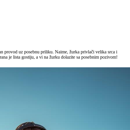
 provod uz posebnu priliku. Naime, žurka privlači velika srca i
ana je lista gostiju, a vi na žurku dolazite sa posebnim pozivom!