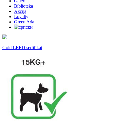
Galerija
Biblioteka
Akcija
Loyalty
Green Ada
Gold LEED sertifikat