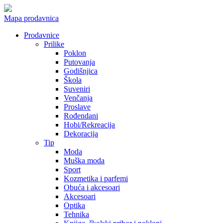
Mapa prodavnica
Prodavnice
Prilike
Poklon
Putovanja
Godišnjica
Škola
Suveniri
Venčanja
Proslave
Rođendani
Hobi/Rekreacija
Dekoracija
Tip
Moda
Muška moda
Sport
Kozmetika i parfemi
Obuća i akcesoari
Akcesoari
Optika
Tehnika