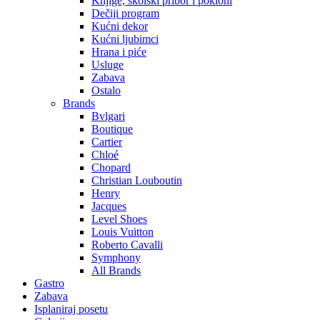
Knjige, školski pribor i pokloni
Dečiji program
Kućni dekor
Kućni ljubimci
Hrana i piće
Usluge
Zabava
Ostalo
Brands
Bvlgari
Boutique
Cartier
Chloé
Chopard
Christian Louboutin
Henry
Jacques
Level Shoes
Louis Vuitton
Roberto Cavalli
Symphony
All Brands
Gastro
Zabava
Isplaniraj posetu