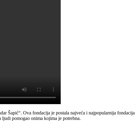
 Šapić“. Ova fondacija je postala najveća i najpopularnija fondacija t
nih ljudi pomogao onima kojima je potrebna.