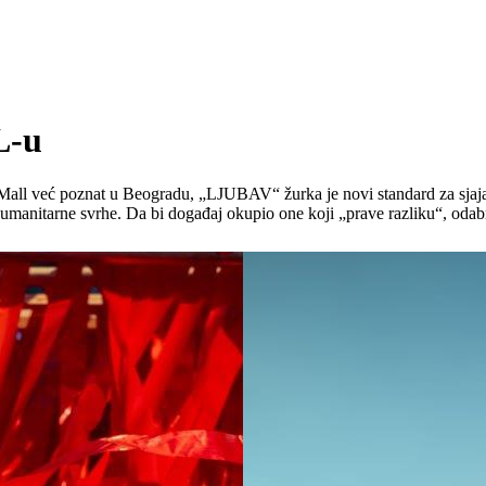
L-u
all već poznat u Beogradu, „LJUBAV“ žurka je novi standard za sjajan
humanitarne svrhe. Da bi događaj okupio one koji „prave razliku“, odabr