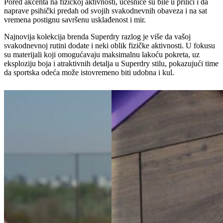
Pored akcenta na fizičkoj aktivnosti, učesnice su bile u prilici i da
naprave psihički predah od svojih svakodnevnih obaveza i na sat
vremena postignu savršenu usklađenost i mir.
Najnovija kolekcija brenda Superdry razlog je više da vašoj
svakodnevnoj rutini dodate i neki oblik fizičke aktivnosti. U fokusu
su materijali koji omogućavaju maksimalnu lakoću pokreta, uz
eksploziju boja i atraktivnih detalja u Superdry stilu, pokazujući time
da sportska odeća može istovremeno biti udobna i kul.