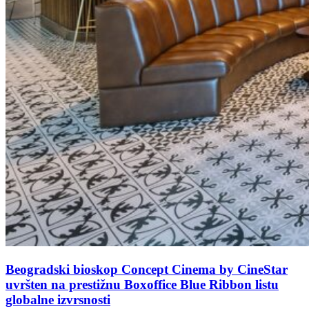
Beogradski bioskop Concept Cinema by CineStar
uvršten na prestižnu Boxoffice Blue Ribbon listu
globalne izvrsnosti