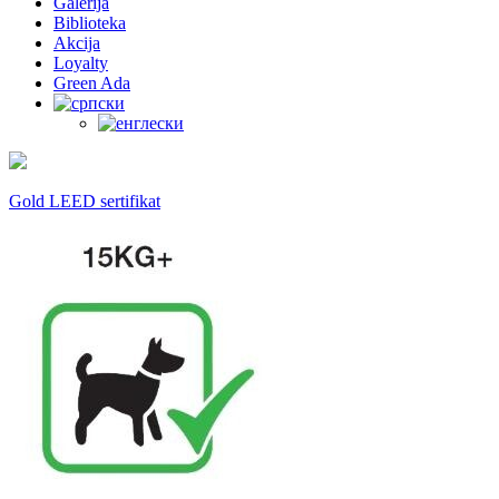
Galerija
Biblioteka
Akcija
Loyalty
Green Ada
Gold LEED sertifikat