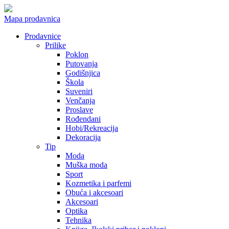
Mapa prodavnica
Prodavnice
Prilike
Poklon
Putovanja
Godišnjica
Škola
Suveniri
Venčanja
Proslave
Rođendani
Hobi/Rekreacija
Dekoracija
Tip
Moda
Muška moda
Sport
Kozmetika i parfemi
Obuća i akcesoari
Akcesoari
Optika
Tehnika