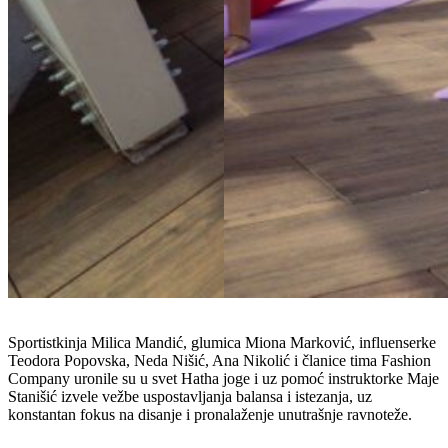
Sportistkinja Milica Mandić, glumica Miona Marković, influenserke
Teodora Popovska, Neda Nišić, Ana Nikolić i članice tima Fashion
Company uronile su u svet Hatha joge i uz pomoć instruktorke Maje
Stanišić izvele vežbe uspostavljanja balansa i istezanja, uz
konstantan fokus na disanje i pronalaženje unutrašnje ravnoteže.