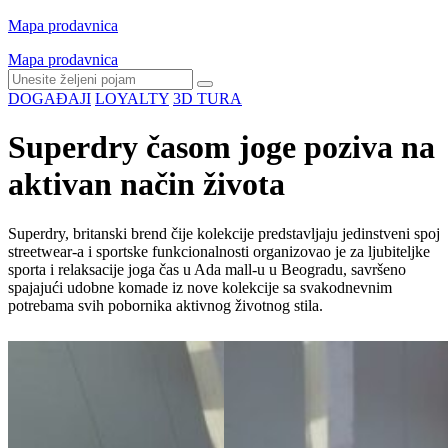
Mapa prodavnica
Mapa prodavnica
DOGAĐAJI
LOYALTY
3D TURA
Superdry časom joge poziva na
aktivan način života
Superdry, britanski brend čije kolekcije predstavljaju jedinstveni spoj
streetwear-a i sportske funkcionalnosti organizovao je za ljubiteljke
sporta i relaksacije joga čas u Ada mall-u u Beogradu, savršeno
spajajući udobne komade iz nove kolekcije sa svakodnevnim
potrebama svih pobornika aktivnog životnog stila.