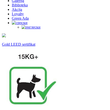
Galerija
Biblioteka
Akcija
Loyalty
Green Ada
Gold LEED sertifikat