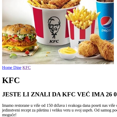
Home
Dine
KFC
KFC
JESTE LI ZNALI DA KFC VEĆ IMA 26
Imamo restorane u više od 150 država i svakoga dana poseti nas više
jedinstveni recept za piletinu i veliku veru u svoj uspeh. Od samog poč
moguće!