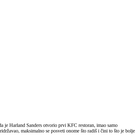
ada je Harland Sanders otvorio prvi KFC restoran, imao samo
ridržavao, maksimalno se posveti onome što radiš i čini to što je bolje