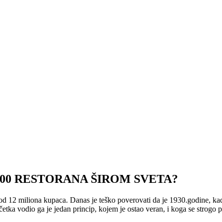
 000 RESTORANA ŠIROM SVETA?
 od 12 miliona kupaca. Danas je teško poverovati da je 1930.godine, k
etka vodio ga je jedan princip, kojem je ostao veran, i koga se strogo p