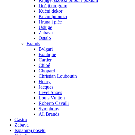
Knjige, školski pribor i pokloni
Dečiji program
Kućni dekor
Kućni ljubimci
Hrana i piće
Usluge
Zabava
Ostalo
Brands
Bvlgari
Boutique
Cartier
Chloé
Chopard
Christian Louboutin
Henry
Jacques
Level Shoes
Louis Vuitton
Roberto Cavalli
Symphony
All Brands
Gastro
Zabava
Isplaniraj posetu