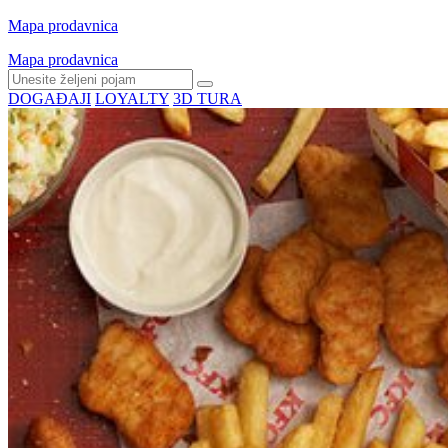
Mapa prodavnica
Mapa prodavnica
DOGAĐAJI
LOYALTY
3D TURA