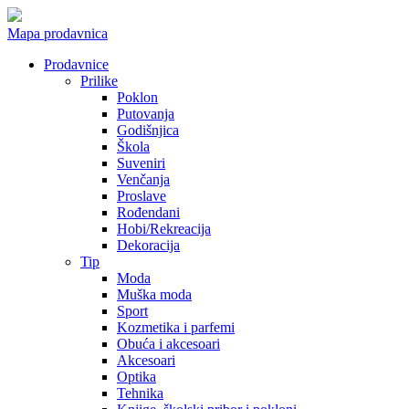
Mapa prodavnica
Prodavnice
Prilike
Poklon
Putovanja
Godišnjica
Škola
Suveniri
Venčanja
Proslave
Rođendani
Hobi/Rekreacija
Dekoracija
Tip
Moda
Muška moda
Sport
Kozmetika i parfemi
Obuća i akcesoari
Akcesoari
Optika
Tehnika