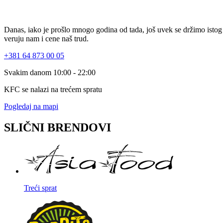
Danas, iako je prošlo mnogo godina od tada, još uvek se držimo istog 
veruju nam i cene naš trud.
+381 64 873 00 05
Svakim danom 10:00 - 22:00
KFC se nalazi na trećem spratu
Pogledaj na mapi
SLIČNI BRENDOVI
Treći sprat