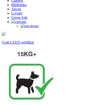
Galerija
Biblioteka
Akcija
Loyalty
Green Ada
Gold LEED sertifikat