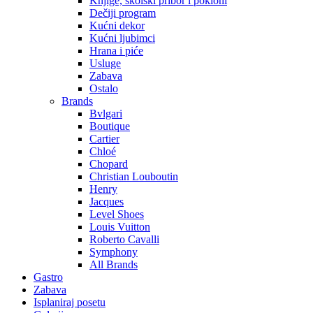
Knjige, školski pribor i pokloni
Dečiji program
Kućni dekor
Kućni ljubimci
Hrana i piće
Usluge
Zabava
Ostalo
Brands
Bvlgari
Boutique
Cartier
Chloé
Chopard
Christian Louboutin
Henry
Jacques
Level Shoes
Louis Vuitton
Roberto Cavalli
Symphony
All Brands
Gastro
Zabava
Isplaniraj posetu