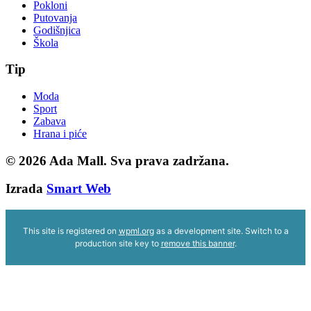
Pokloni
Putovanja
Godišnjica
Škola
Tip
Moda
Sport
Zabava
Hrana i piće
© 2026
Ada Mall. Sva prava zadržana.
Izrada
Smart Web
This site is registered on
wpml.org
as a development site. Switch to a
production site key to
remove this banner
.