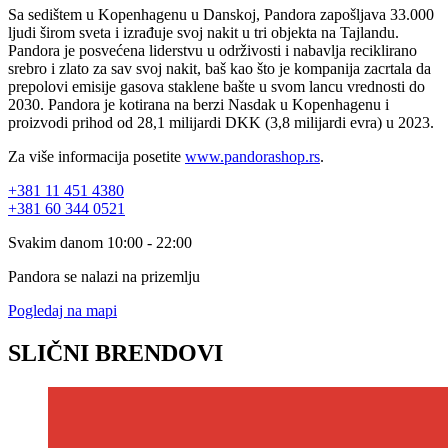
Sa sedištem u Kopenhagenu u Danskoj, Pandora zapošljava 33.000
ljudi širom sveta i izrađuje svoj nakit u tri objekta na Tajlandu.
Pandora je posvećena liderstvu u održivosti i nabavlja reciklirano
srebro i zlato za sav svoj nakit, baš kao što je kompanija zacrtala da
prepolovi emisije gasova staklene bašte u svom lancu vrednosti do
2030. Pandora je kotirana na berzi Nasdak u Kopenhagenu i
proizvodi prihod od 28,1 milijardi DKK (3,8 milijardi evra) u 2023.
Za više informacija posetite
www.pandorashop.rs
.
+381 11 451 4380
+381 60 344 0521
Svakim danom 10:00 - 22:00
Pandora se nalazi na prizemlju
Pogledaj na mapi
SLIČNI BRENDOVI