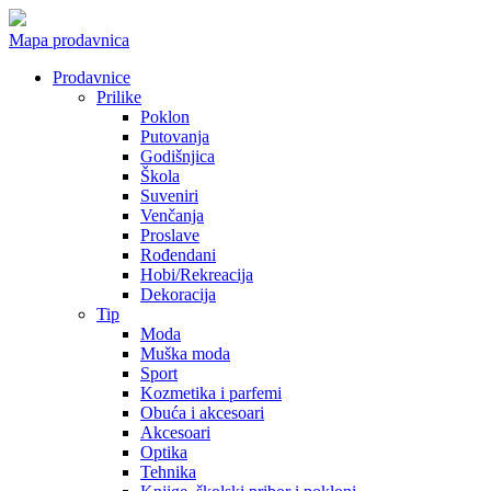
Mapa prodavnica
Prodavnice
Prilike
Poklon
Putovanja
Godišnjica
Škola
Suveniri
Venčanja
Proslave
Rođendani
Hobi/Rekreacija
Dekoracija
Tip
Moda
Muška moda
Sport
Kozmetika i parfemi
Obuća i akcesoari
Akcesoari
Optika
Tehnika