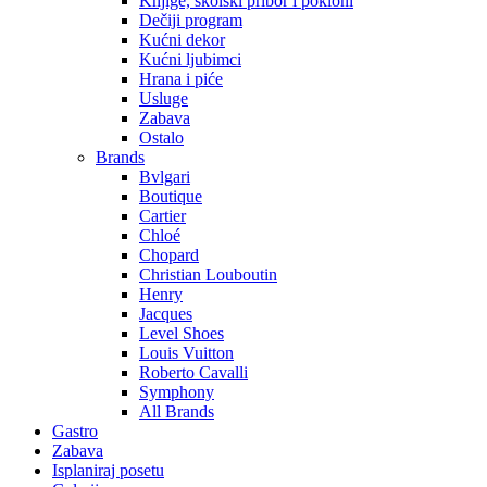
Knjige, školski pribor i pokloni
Dečiji program
Kućni dekor
Kućni ljubimci
Hrana i piće
Usluge
Zabava
Ostalo
Brands
Bvlgari
Boutique
Cartier
Chloé
Chopard
Christian Louboutin
Henry
Jacques
Level Shoes
Louis Vuitton
Roberto Cavalli
Symphony
All Brands
Gastro
Zabava
Isplaniraj posetu