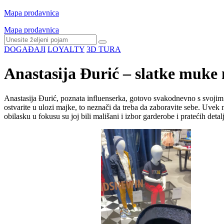
Mapa prodavnica
Mapa prodavnica
DOGAĐAJI
LOYALTY
3D TURA
Anastasija Đurić – slatke muk
Anastasija Đurić, poznata influenserka, gotovo svakodnevno s svojim 
ostvarite u ulozi majke, to neznači da treba da zaboravite sebe. Uv
obilasku u fokusu su joj bili mališani i izbor garderobe i pratećih d