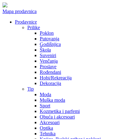
Mapa prodavnica
Prodavnice
Prilike
Poklon
Putovanja
Godišnjica
Škola
Suveniri
Venčanja
Proslave
Rođendani
Hobi/Rekreacija
Dekoracija
Tip
Moda
Muška moda
Sport
Kozmetika i parfemi
Obuća i akcesoari
Akcesoari
Optika
Tehnika