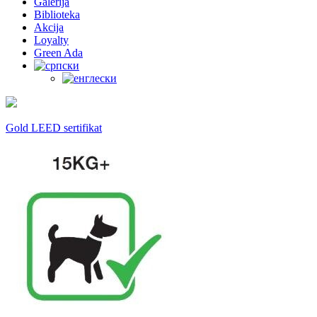
Galerija
Biblioteka
Akcija
Loyalty
Green Ada
Gold LEED sertifikat