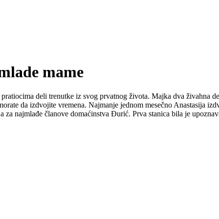
e mlade mame
pratiocima deli trenutke iz svog prvatnog života. Majka dva živahna d
ek morate da izdvojite vremena. Najmanje jednom mesečno Anastasija iz
etalja za najmlađe članove domaćinstva Đurić. Prva stanica bila je upoz