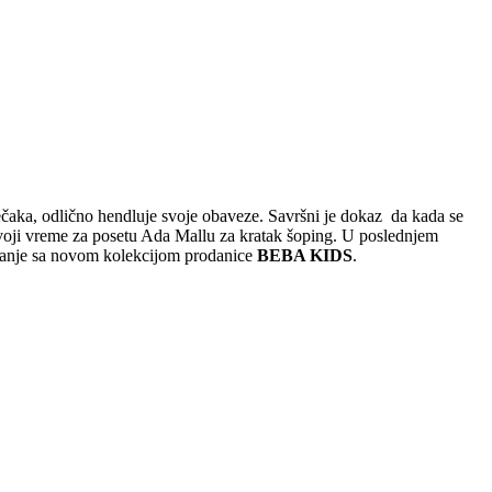
ečaka, odlično hendluje svoje obaveze. Savršni je dokaz da kada se
dvoji vreme za posetu Ada Mallu za kratak šoping. U poslednjem
navanje sa novom kolekcijom prodanice
BEBA KIDS
.