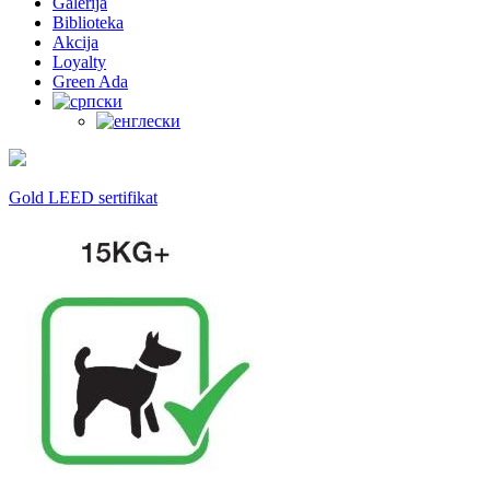
Galerija
Biblioteka
Akcija
Loyalty
Green Ada
Gold LEED sertifikat