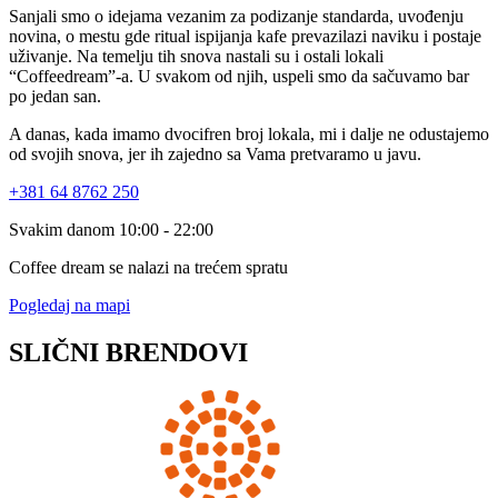
Sanjali smo o idejama vezanim za podizanje standarda, uvođenju
novina, o mestu gde ritual ispijanja kafe prevazilazi naviku i postaje
uživanje. Na temelju tih snova nastali su i ostali lokali
“Coffeedream”-a. U svakom od njih, uspeli smo da sačuvamo bar
po jedan san.
A danas, kada imamo dvocifren broj lokala, mi i dalje ne odustajemo
od svojih snova, jer ih zajedno sa Vama pretvaramo u javu.
+381 64 8762 250
Svakim danom 10:00 - 22:00
Coffee dream se nalazi na trećem spratu
Pogledaj na mapi
SLIČNI BRENDOVI