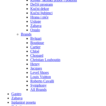
Knjige, školski pribor i pokloni
Dečiji program
Kućni dekor
Kućni ljubimci
Hrana i piće
Usluge
Zabava
Ostalo
Brands
Bvlgari
Boutique
Cartier
Chloé
Chopard
Christian Louboutin
Henry
Jacques
Level Shoes
Louis Vuitton
Roberto Cavalli
Symphony
All Brands
Gastro
Zabava
Isplaniraj posetu