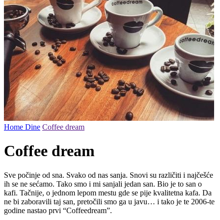
Home
Dine
Coffee dream
Coffee dream
Sve počinje od sna. Svako od nas sanja. Snovi su različiti i najčešće
ih se ne sećamo. Tako smo i mi sanjali jedan san. Bio je to san o
kafi. Tačnije, o jednom lepom mestu gde se pije kvalitetna kafa. Da
ne bi zaboravili taj san, pretočili smo ga u javu… i tako je te 2006-te
godine nastao prvi “Coffeedream”.