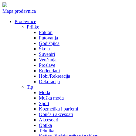
Mapa prodavnica
Prodavnice
Prilike
Poklon
Putovanja
Godišnjica
Škola
Suveniri
Venčanja
Proslave
Rođendani
Hobi/Rekreacija
Dekoracija
Tip
Moda
Muška moda
Sport
Kozmetika i parfemi
Obuća i akcesoari
Akcesoari
Optika
Tehnika