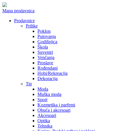
Mapa prodavnica
Prodavnice
Prilike
Poklon
Putovanja
Godišnjica
Škola
Suveniri
Venčanja
Proslave
Rođendani
Hobi/Rekreacija
Dekoracija
Tip
Moda
Muška moda
Sport
Kozmetika i parfemi
Obuća i akcesoari
Akcesoari
Optika
Tehnika