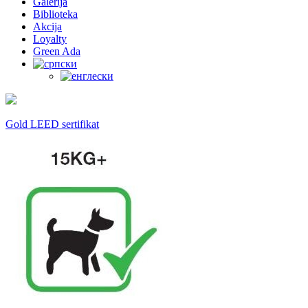
Galerija
Biblioteka
Akcija
Loyalty
Green Ada
Gold LEED sertifikat