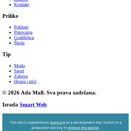
Kontakt
Prilike
Pokloni
Putovanja
Godišnjica
Škola
Tip
Moda
Sport
Zabava
Hrana i piće
© 2026
Ada Mall. Sva prava zadržana.
Izrada
Smart Web
This site is registered on
wpml.org
as a development site. Switch to a
production site key to
remove this banner
.