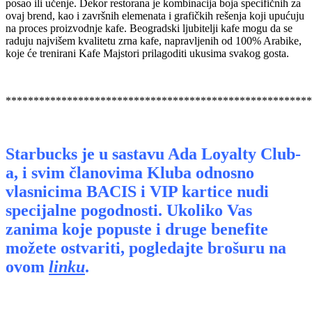
posao ili učenje. Dekor restorana je kombinacija boja specifičnih za
ovaj brend, kao i završnih elemenata i grafičkih rešenja koji upućuju
na proces proizvodnje kafe. Beogradski ljubitelji kafe mogu da se
raduju najvišem kvalitetu zrna kafe, napravljenih od 100% Arabike,
koje će trenirani Kafe Majstori prilagoditi ukusima svakog gosta.
*******************************************************
Starbucks je u sastavu Ada Loyalty Club-
a, i svim članovima Kluba odnosno
vlasnicima BACIS i VIP kartice nudi
specijalne pogodnosti. Ukoliko Vas
zanima koje popuste i druge benefite
možete ostvariti, pogledajte brošuru na
ovom
linku
.