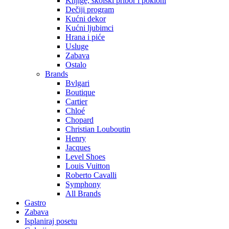
Knjige, školski pribor i pokloni
Dečiji program
Kućni dekor
Kućni ljubimci
Hrana i piće
Usluge
Zabava
Ostalo
Brands
Bvlgari
Boutique
Cartier
Chloé
Chopard
Christian Louboutin
Henry
Jacques
Level Shoes
Louis Vuitton
Roberto Cavalli
Symphony
All Brands
Gastro
Zabava
Isplaniraj posetu