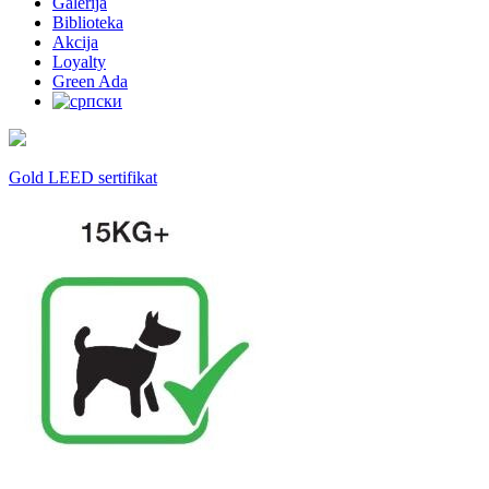
Galerija
Biblioteka
Akcija
Loyalty
Green Ada
Gold LEED sertifikat