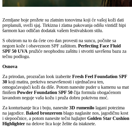
Zemljane boje prožete su zlatnim tonovima koji će vašoj koži dati
preplanuli, sveži sjaj. Tirkizna i zlatna pakovanja odišu vintidž hipi
šarmom kao odličan dodatak vašem festivalskom stilu.
S obzirom na to da ćete ceo dan provesti na suncu, počnite sa
negom kože i obaveznom SPF zaštitom.
Perfecting Face Fluid
SPF 50 UVA
pružiće neophodnu zaštitu i stvoriti savršenu bazu za
tečnu podlogu.
Osnova
Za prirodan, prozračan look izaberite
Fresh Feel Foundation SPF
30
koji matira, prekriva nesavršenosti i ujednačava ten,
omogućavajući koži da diše. Potom nanesite puder u kamenu sa mat
finišem
Powder Foundation SPF 50
čija formula obogaćenom
lavandom neguje vašu kožu i pruža dobru pokrivnu moć.
Za konturisanje lica i boju, nanesite
3D rumenilo
lagani potezima
na jagodice.
Baked bronzerom
blago naglasite nos, jagodičnu kost
i slepoočnice, a potom nanesite tečni hajlajter
Golden Star Cushion
Highlighter
na delove lica koje želite da istaknete.