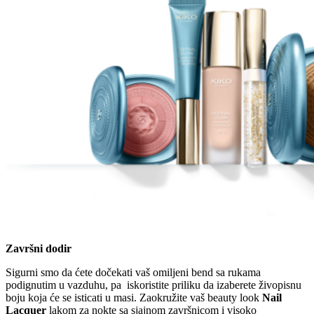
Završni dodir
Sigurni smo da ćete dočekati vaš omiljeni bend sa rukama
podignutim u vazduhu, pa iskoristite priliku da izaberete živopisnu
boju koja će se isticati u masi. Zaokružite vaš beauty look
Nail
Lacquer
lakom za nokte sa sjajnom završnicom i visoko