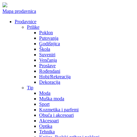
Mapa prodavnica
Prodavnice
Prilike
Poklon
Putovanja
Godišnjica
Škola
Suveniri
Venčanja
Proslave
Rođendani
Hobi/Rekreacija
Dekoracija
Tip
Moda
Muška moda
Sport
Kozmetika i parfemi
Obuća i akcesoari
Akcesoari
Optika
Tehnika