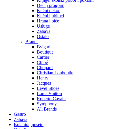
Knjige, školski pribor i pokloni
Dečiji program
Kućni dekor
Kućni ljubimci
Hrana i piće
Usluge
Zabava
Ostalo
Brands
Bvlgari
Boutique
Cartier
Chloé
Chopard
Christian Louboutin
Henry
Jacques
Level Shoes
Louis Vuitton
Roberto Cavalli
Symphony
All Brands
Gastro
Zabava
Isplaniraj posetu