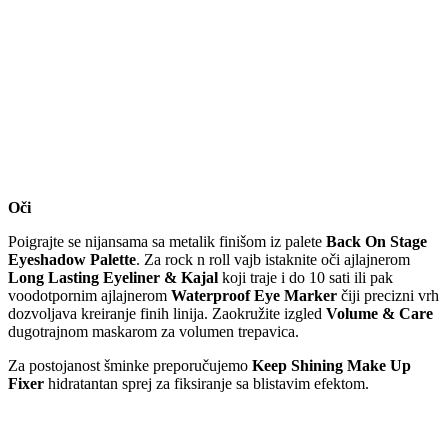
Oči
Poigrajte se nijansama sa metalik finišom iz palete
Back On Stage
Eyeshadow Palette
. Za rock n roll vajb istaknite oči ajlajnerom
Long
Lasting Eyeliner & Kajal
koji traje i do 10 sati ili pak
voodotpornim ajlajnerom
Waterproof Eye Marker
čiji precizni vrh
dozvoljava kreiranje finih linija. Zaokružite izgled
Volume & Care
dugotrajnom maskarom za volumen trepavica.
Za postojanost šminke preporučujemo
Keep Shining Make Up
Fixer
hidratantan sprej za fiksiranje sa blistavim efektom.