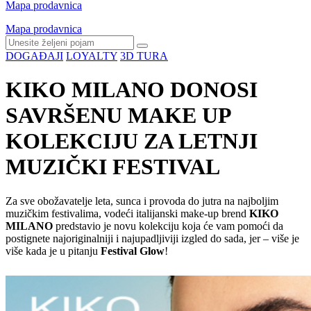
Mapa prodavnica
Mapa prodavnica
DOGAĐAJI
LOYALTY
3D TURA
KIKO MILANO DONOSI
SAVRŠENU MAKE UP
KOLEKCIJU ZA LETNJI
MUZIČKI FESTIVAL
Za sve obožavatelje leta, sunca i provoda do jutra na najboljim
muzičkim festivalima, vodeći italijanski make-up brend
KIKO
MILANO
predstavio je novu kolekciju koja će vam pomoći da
postignete najoriginalniji i najupadljiviji izgled do sada, jer – više je
više kada je u pitanju
Festival Glow
!